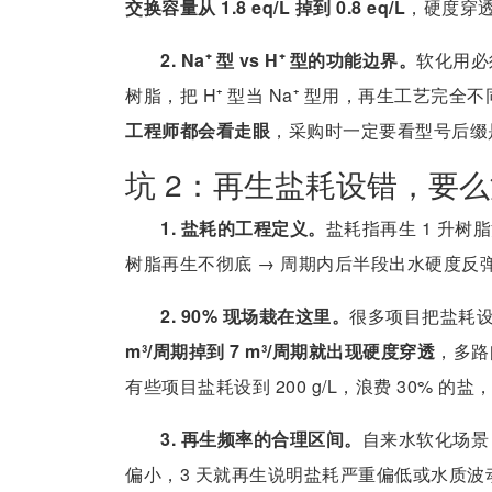
交换容量从 1.8 eq/L 掉到 0.8 eq/L
，硬度穿透
2. Na⁺ 型 vs H⁺ 型的功能边界。
软化用必须
树脂，把 H⁺ 型当 Na⁺ 型用，再生工艺完
工程师都会看走眼
，采购时一定要看型号后缀是
坑 2：再生盐耗设错，要
1. 盐耗的工程定义。
盐耗指再生 1 升树脂消
树脂再生不彻底 → 周期内后半段出水硬度反
2. 90% 现场栽在这里。
很多项目把盐耗设到
m³/周期掉到 7 m³/周期就出现硬度穿透
，多路
有些项目盐耗设到 200 g/L，浪费 30% 
3. 再生频率的合理区间。
自来水软化场景
偏小，3 天就再生说明盐耗严重偏低或水质波