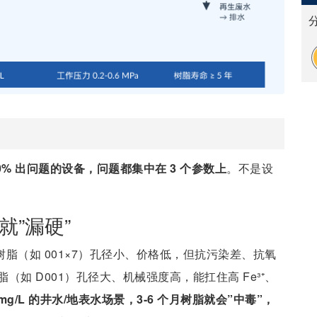
0% 出问题的设备，问题都集中在 3 个参数上
。不是设
就”漏硬”
树脂（如 001×7）孔径小、价格低，但抗污染差、抗氧
如 D001）孔径大、机械强度高，能扛住高 Fe³⁺、
3 mg/L 的井水/地表水场景，3-6 个月树脂就会”中毒”，