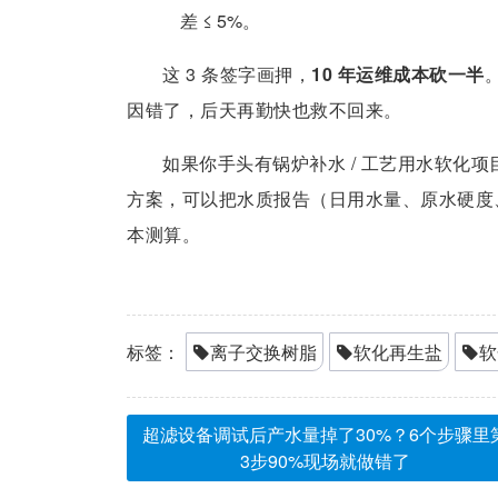
差 ≤ 5%。
这 3 条签字画押，
10 年运维成本砍一半
因错了，后天再勤快也救不回来。
如果你手头有锅炉补水 / 工艺用水软化
方案，可以把水质报告（日用水量、原水硬度
本测算。
标签：
离子交换树脂
软化再生盐
软
超滤设备调试后产水量掉了30%？6个步骤里
3步90%现场就做错了