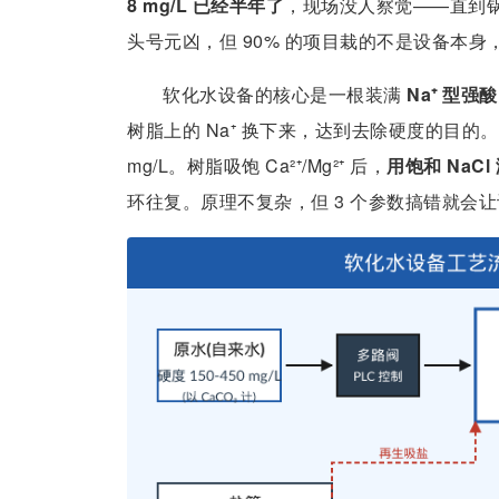
8 mg/L 已经半年了
，现场没人察觉——直到
头号元凶，但 90% 的项目栽的不是设备本身，
软化水设备的核心是一根装满
Na⁺ 型强
树脂上的 Na⁺ 换下来，达到去除硬度的目的。原水硬
mg/L。树脂吸饱 Ca²⁺/Mg²⁺ 后，
用饱和 NaC
环往复。原理不复杂，但 3 个参数搞错就会让