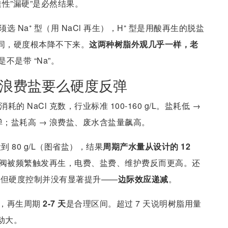
性”漏硬”是必然结果。
选 Na⁺ 型（用 NaCl 再生），H⁺ 型是用酸再生的脱盐
全不同，硬度根本降不下来。
这两种树脂外观几乎一样，老
不是带 “Na”。
么浪费盐要么硬度反弹
耗的 NaCl 克数，行业标准 100-160 g/L。盐耗低 →
弹；盐耗高 → 浪费盐、废水含盐量飙高。
 80 g/L（图省盐），结果
周期产水量从设计的 12
阀被频繁触发再生，电费、盐费、维护费反而更高。还
的盐，但硬度控制并没有显著提升——
边际效应递减
。
，再生周期
2-7 天
是合理区间。超过 7 天说明树脂用量
动大。