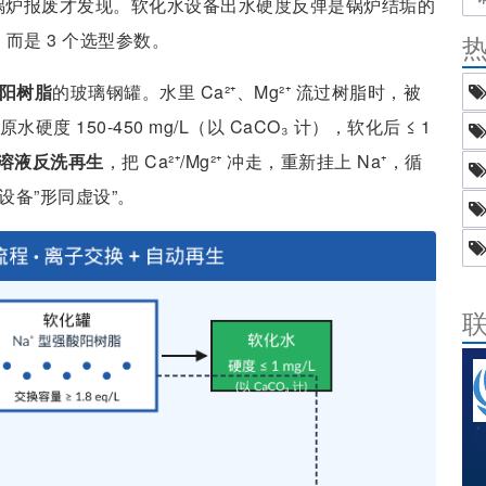
锅炉报废才发现。软化水设备出水硬度反弹是锅炉结垢的
而是 3 个选型参数。
酸阳树脂
的玻璃钢罐。水里 Ca²⁺、Mg²⁺ 流过树脂时，被
度 150-450 mg/L（以 CaCO₃ 计），软化后 ≤ 1
l 溶液反洗再生
，把 Ca²⁺/Mg²⁺ 冲走，重新挂上 Na⁺，循
设备”形同虚设”。