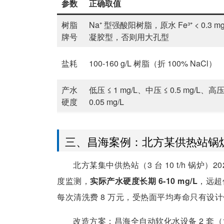
参数
正确取值
树脂
Na⁺ 型强酸阳树脂，原水 Fe³⁺ < 0.3 mg
牌号
凝胶型，否则用大孔型
盐耗
100-160 g/L 树脂（折 100% NaCl）
产水
低压 ≤ 1 mg/L、中压 ≤ 0.5 mg/L、高压
硬度
0.05 mg/L
三、昌海案例：北方某供热站锅
北方某集中供热站（3 台 10 t/h 锅炉
度监测，
实际产水硬度长期 6-10 mg/L
，远超低
每次清洗费 8 万元，受热面平均寿命只有设计值
改造方案：昌海全自动软化水设备 2 套（1 