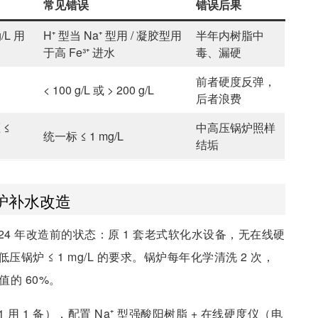
常见错误
错误后果
/L 用
H⁺ 型当 Na⁺ 型用 / 凝胶型用
半年内树脂中
于高 Fe³⁺ 进水
毒、漏硬
前者硬度反弹，
< 100 g/L 或 > 200 g/L
后者浪费
 ≤
中高压锅炉照样
统一标 ≤ 1 mg/L
结垢
炉补水改造
）2024 年改造前的状态：原 1 套老式软化水设备，无在线硬
压锅炉 ≤ 1 mg/L 的要求。锅炉每年化学清洗 2 次，
的 60%。
用 1 备），配置 Na⁺ 型强酸阳树脂 + 在线硬度仪（电