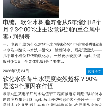
电镀厂软化水树脂寿命从5年缩到18个
月？3个80%业主没意识到的重金属中
毒+判别表
一、电镀产线为什么对软化水"锱铢必较" 电镀前处理(除油
→水洗→酸洗→水洗→活化)、镀槽补水、后处理漂洗——
几乎每个槽位都依赖软化水。一般要求硬度≤5 mg/L,关键
镀种(PCB、半导体电镀)甚至要求...
2026年7月24日
阅读全文
软化水设备出水硬度突然超标？90%
是这3个原因在作怪
凌晨4点,某电子厂纯水站值班工程师被电话叫醒:"锅炉补水
硬度突然飙升到8 mg/L,马上停炉检修!"这不是段子——这
是过去6个月里,我们在客户现场接到的第5次同类型应急求