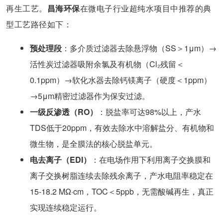
再生工艺。
昌海环保
在微电子行业超纯水项目中推荐的典
型工艺路径如下：
预处理段
：多介质过滤器去除悬浮物（SS＞1μm）→
活性炭过滤器吸附余氯及有机物（Cl₂残留＜
0.1ppm）→软化水器去除钙镁离子（硬度＜1ppm）
→5μm精密过滤器作为保安过滤。
一级反渗透（RO）
：脱盐率可达98%以上，产水
TDS低于20ppm，有效去除水中溶解盐分、有机物和
微生物，是全膜法的核心脱盐单元。
电去离子（EDI）
：在电场作用下利用离子交换膜和
离子交换树脂连续去除残余离子，产水电阻率稳定在
15-18.2 MΩ·cm，TOC＜5ppb，无需酸碱再生，真正
实现连续稳定运行。