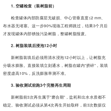
1. 空罐检查（装树脂前）
检查罐体内部防腐层无破损、中心管垂直度≤2 mm、
布水器无堵塞。这一步90%现场工程师跳过，结果3个月后
才发现罐体内部锈蚀污染树脂，整罐树脂报废。
2. 树脂装填后浸泡12小时
新树脂装填后必须用清水浸泡12小时以上，让树脂充
分吸水膨胀。直接装填立刻通水，树脂在罐内”挤碎”，装填
密度虚高10%，反洗膨胀率测不准。
3. 验收测试前跑3个完整再生周期
新树脂前3次再生属于”磨合期”，盐耗和出水水质都不
稳定。验收测试必须从第4次再生开始取样，前3次数据仅