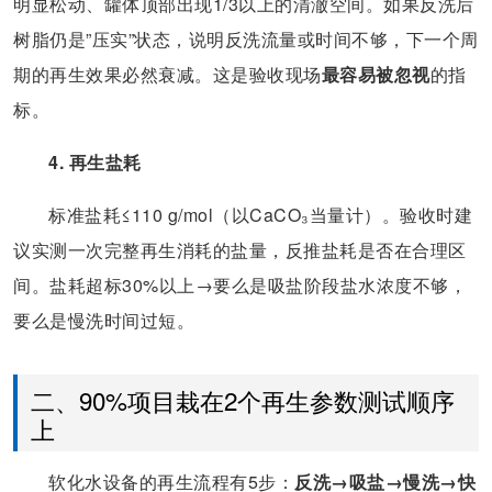
明显松动、罐体顶部出现1/3以上的清澈空间。如果反洗后
树脂仍是”压实”状态，说明反洗流量或时间不够，下一个周
期的再生效果必然衰减。这是验收现场
最容易被忽视
的指
标。
4. 再生盐耗
标准盐耗≤110 g/mol（以CaCO₃当量计）。验收时建
议实测一次完整再生消耗的盐量，反推盐耗是否在合理区
间。盐耗超标30%以上→要么是吸盐阶段盐水浓度不够，
要么是慢洗时间过短。
二、90%项目栽在2个再生参数测试顺序
上
软化水设备的再生流程有5步：
反洗→吸盐→慢洗→快