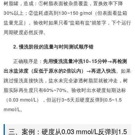
树脂罐，造成：①树脂表面被杂质覆盖，置换效率下降
30%以上；②盐耗虚高到130~150 g/mol（但表面看盐箱
盐量充足）。验收时如果只看”盐箱有盐”就签字，下个运行
周期硬度必然反弹。
2. 慢洗阶段的流量与时间测试顺序错
正确顺序是：
先用慢洗流量冲洗10~15分钟→再检测
出水盐浓度（应低于原水的2倍以内）→再进入快洗
。如果
跳过慢洗直接快洗，盐水未完全渗透树脂层就被冲走，树
脂实际再生度只有60%~70%。验收时出水硬度短期达标
（0.03 mmol/L），但运行3~5天后硬度反弹到0.5~1.5
mmol/L。
三、案例：硬度从0.03 mmol/L反弹到1.5