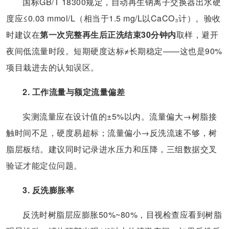
国标GB/T 18300规定，自动再生钠离子交换器出水硬
度应≤0.03 mmol/L（相当于1.5 mg/L以CaCO₃计）。验收
时建议在
第一次完整再生后正洗结束30分钟内
取样，避开
夜间低流量时段。短期硬度达标≠长期稳定——这也是90%
项目栽进去的认知误区。
2. 工作流量与额定流量偏差
实测流量应在设计值的±5%以内。流量偏大→树脂接
触时间不足，硬度易超标；流量偏小→反洗流速不够，树
脂层板结。建议同时记录进水压力和压降，三组数据交叉
验证才能定位问题。
3. 反洗膨胀率
反洗时树脂层应膨胀50%~80%，目视检查应看到树脂