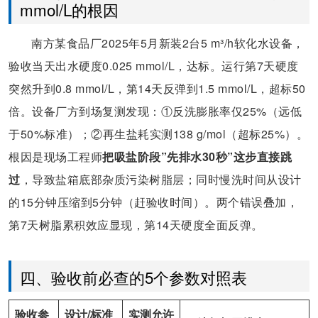
mmol/L的根因
南方某食品厂2025年5月新装2台5 m³/h软化水设备，
验收当天出水硬度0.025 mmol/L，达标。运行第7天硬度
突然升到0.8 mmol/L，第14天反弹到1.5 mmol/L，超标50
倍。设备厂方到场复测发现：①反洗膨胀率仅25%（远低
于50%标准）；②再生盐耗实测138 g/mol（超标25%）。
根因是现场工程师
把吸盐阶段”先排水30秒”这步直接跳
过
，导致盐箱底部杂质污染树脂层；同时慢洗时间从设计
的15分钟压缩到5分钟（赶验收时间）。两个错误叠加，
第7天树脂累积效应显现，第14天硬度全面反弹。
四、验收前必查的5个参数对照表
验收参
设计/标准
实测允许