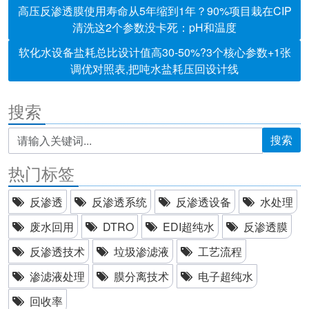
高压反渗透膜使用寿命从5年缩到1年？90%项目栽在CIP
清洗这2个参数没卡死：pH和温度
软化水设备盐耗总比设计值高30-50%?3个核心参数+1张
调优对照表,把吨水盐耗压回设计线
搜索
搜索
热门标签
反渗透
反渗透系统
反渗透设备
水处理
废水回用
DTRO
EDI超纯水
反渗透膜
反渗透技术
垃圾渗滤液
工艺流程
渗滤液处理
膜分离技术
电子超纯水
回收率