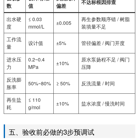
不达标根因排查
数
值
偏差
出水硬
≤ 0.03
再生参数顺序错 / 树脂
±0.005
度
mmol/L
装填量不足
工作流
设计值
±5%
管径偏差 / 阀门开度
量
进水压
0.2~0.4
原水泵扬程不足 / 阀门
±10%
力
MPa
压降
反洗膨
50%~80%
≥ 50%
反洗流量 / 时间
胀率
再生盐
≤ 110
±10%
盐水浓度 / 慢洗时间
耗
g/mol
五、验收前必做的3步预调试