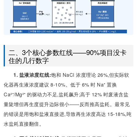
二、3个核心参数红线——90%项目没卡
住的几行数字
1. 盐液浓度红线:
饱和 NaCl 浓度理论 26%,但实际软
化器再生液浓度建议 8-10%。低于 6% 时 Na⁺ 置换
Ca²⁺/Mg²⁺ 的驱动力不足,盐耗飙升;高于 12% 时废液含盐
量陡增但再生度提升边际很小——反而推高盐耗。最常见
的错误是用饱和盐液直接进,导致再生浓度高达 15-18%,吨
水盐耗直接翻倍。