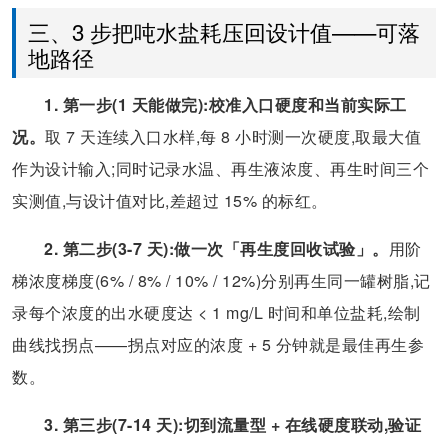
三、3 步把吨水盐耗压回设计值——可落
地路径
1. 第一步(1 天能做完):校准入口硬度和当前实际工
况。
取 7 天连续入口水样,每 8 小时测一次硬度,取最大值
作为设计输入;同时记录水温、再生液浓度、再生时间三个
实测值,与设计值对比,差超过 15% 的标红。
2. 第二步(3-7 天):做一次「再生度回收试验」。
用阶
梯浓度梯度(6% / 8% / 10% / 12%)分别再生同一罐树脂,记
录每个浓度的出水硬度达 < 1 mg/L 时间和单位盐耗,绘制
曲线找拐点——拐点对应的浓度 + 5 分钟就是最佳再生参
数。
3. 第三步(7-14 天):切到流量型 + 在线硬度联动,验证