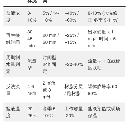
标况
离
盐液浓
8-
5% / 14-
+40% /
8-10% (水温修
度
10%
18%
+60%
正:冬季 9-11%)
30-
出水硬度 < 1
再生接
20 min /
+25% /
45
mg/L 时间 + 5
触时间
60 min
+15%
min
min
周期制
时间型
流量
流量型 + 在线硬
水量判
24h 固
+20-40%
型
度联动
定
定
2 m³/h
反洗流
4-6
树脂分层
罐体膨胀率 50-
或 8
量
m³/h
/ 跑树脂
80%
m³/h
盐液温
20-
冬季 5-
工作容量
盐液预热或现场
度
25°C
10°C
-20%
保温