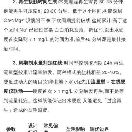
2. 再生接触时间红线:
常规顺流再生需要 30-45 分钟,
逆流再生可压缩到 20-30 分钟。低于这个区间,树脂深层
Ca²⁺/Mg²⁺ 没脱附干净,下次周期提前破线,盐耗累计;高于这
个区间,Na⁺ 已经过置换,白白消耗盐液。调优时,以出水硬
度首次降到 < 1 mg/L 的时间为准,前后±5 分钟即是最佳接
触时间。
3. 周期制水量判定红线:
时间型控制按周期 24h 再生,
流量型按累计流量触发。两种模式的盐耗相差 20-40%。
硬度波动大的项目(如华北地下水),优先用
流量型 + 在线硬
度仪联动
——硬度首次 > 1 mg/L 立刻触发再生,而不是等
到流量耗完。这样既能保证出水硬度,又能避免「过度再
生」造成的盐耗浪费。
设计
常见偏
参数
盐耗影响
调优边界