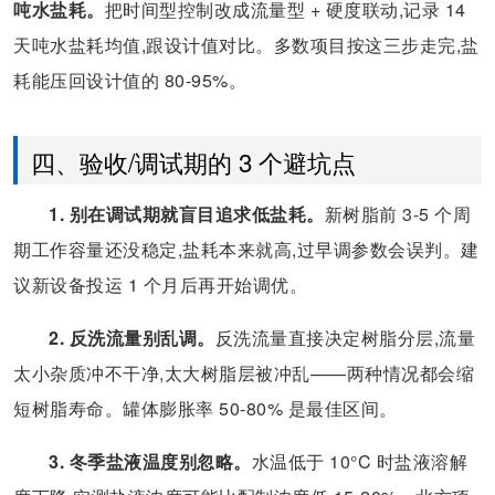
吨水盐耗。
把时间型控制改成流量型 + 硬度联动,记录 14
天吨水盐耗均值,跟设计值对比。多数项目按这三步走完,盐
耗能压回设计值的 80-95%。
四、验收/调试期的 3 个避坑点
1. 别在调试期就盲目追求低盐耗。
新树脂前 3-5 个周
期工作容量还没稳定,盐耗本来就高,过早调参数会误判。建
议新设备投运 1 个月后再开始调优。
2. 反洗流量别乱调。
反洗流量直接决定树脂分层,流量
太小杂质冲不干净,太大树脂层被冲乱——两种情况都会缩
短树脂寿命。罐体膨胀率 50-80% 是最佳区间。
3. 冬季盐液温度别忽略。
水温低于 10°C 时盐液溶解