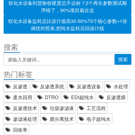
软化水设备到货验收硬度总不达标？2个再生参数测试顺
序错了，90%项目栽在这
软化水设备盐耗总比设计值高30-50%?3个核心参数+1张
调优对照表,把吨水盐耗压回设计线
搜索
搜索
热门标签
反渗透
反渗透系统
反渗透设备
水处理
废水回用
DTRO
EDI超纯水
反渗透膜
反渗透技术
垃圾渗滤液
工艺流程
渗滤液处理
膜分离技术
电子超纯水
回收率