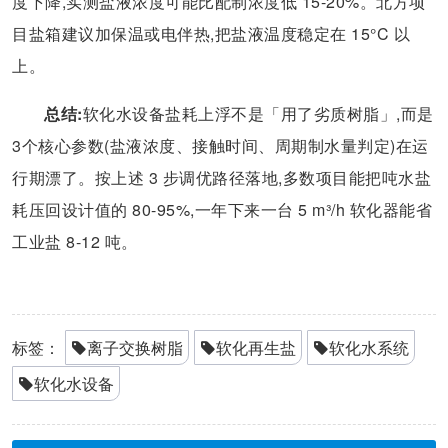
度下降,实测盐液浓度可能比配制浓度低 15-20%。北方项
目盐箱建议加保温或电伴热,把盐液温度稳定在 15°C 以
上。
总结:
软化水设备盐耗上浮不是「用了劣质树脂」,而是
3个核心参数(盐液浓度、接触时间、周期制水量判定)在运
行期漂了。按上述 3 步调优路径落地,多数项目能把吨水盐
耗压回设计值的 80-95%,一年下来一台 5 m³/h 软化器能省
工业盐 8-12 吨。
标签：
离子交换树脂
软化再生盐
软化水系统
软化水设备