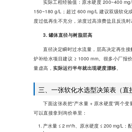
实际工程经验值：原水硬度 200~400 mg/L 时
150~180 g/L；超过 600 mg/L 建议
度过低再生不充分，浓度过高浪费盐且反洗时
3. 罐体直径与树脂层高
直径决定瞬时过水流量，层高决定再生接触
炉补给水项目建议 ≥ 1000 mm。很多小厂报价用 
量虚高，
实际运行半年就出现硬度漂移
。
三、一张软化水选型决策表（直
下面这张表把”产水量 + 原水硬度”两
可以直接拿到询价单里：
产水量 ≤ 2 m³/h、原水硬度 ≤ 200 mg/L：