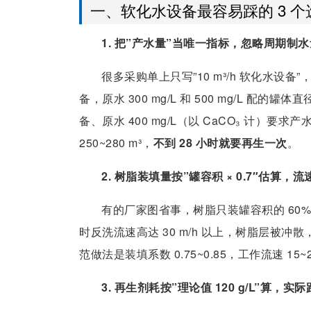
一、软化水设备最容易踩的 3 
1. 把”产水量”当唯一指标，忽略周期制水
很多采购单上只写”10 m³/h 软化水设备”
备，原水 300 mg/L 和 500 mg/L 配的
备、原水 400 mg/L（以 CaCO₃ 计）要求产水
250~280 m³，
不到 28 小时就要再生一次
。
2. 树脂装填量按”罐容积 × 0.7″估算，
有的厂家图省事，树脂只装罐容积的 60
时反洗流速高达 30 m/h 以上，树脂层被冲散
范做法是装填系数 0.75~0.85，工作流速 15~2
3. 再生剂耗按”理论值 120 g/L”算，实际跑