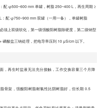
/L：配 φ500~600 mm 单罐，树脂 250~400 L，再生周期 ≥
 mg/L：配 φ750~900 mm 双罐（一用一备），单罐树脂
0 mg/L：必须上双级软化，第一级强酸阳树脂除硬度，第二级钠型
 + 磷酸盐三钠处理，把电导率压到 10 μS/cm 以下。
面，再生时盐液无法充分接触，工作交换容量三个月降
脂骨架，强酸阳树脂耐氯性比阴树脂好，但长期 0.5
便宜但再生点固定，低负荷时易过度再生；流量型阀贵