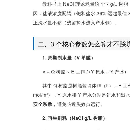
教科书上 NaCl 理论耗量约 117 g/L 
因：盐液浓度配错（饱和盐水 26% 远超最佳 
正洗水量不够（残留盐水进入产水侧）。
二、3 个核心参数怎么算才不踩
1. 周期制水量（V 单罐）
V = Q 树脂 × E 工作 / (Y 原水 – Y 产水)
其中 Q 树脂是树脂装填体积（L），E 工作
mol/m³），Y 原水和 Y 产水分别是进水和出
安全系数
，避免临近失效点运行。
2. 再生剂耗（NaCl g/L 树脂）