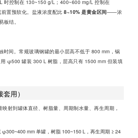
控制在 130~150 g/L；400~600 mg/L 控制在
双级软化或前置预软化。盐液浓度配比
8~10% 是黄金区间
——浓
易板结。
时间。常规玻璃钢罐的最小层高不低于 800 mm，锅
φ500 罐装 300 L 树脂，层高只有 1500 mm 但装填
接套用）
个变量映射到罐体直径、树脂量、周期制水量、再生周期，
配 φ300~400 mm 单罐，树脂 100~150 L，再生周期 ≥ 24