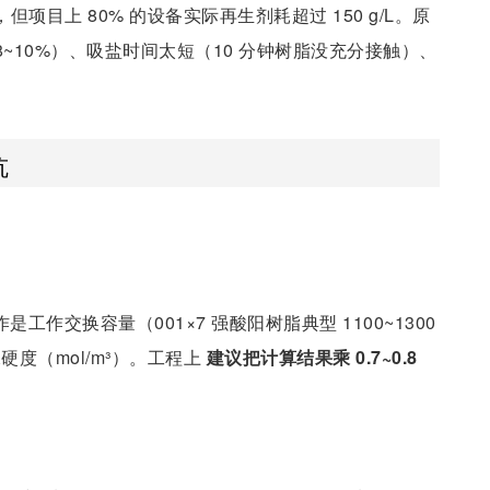
树脂，但项目上 80% 的设备实际再生剂耗超过 150 g/L。原
8~10%）、吸盐时间太短（10 分钟树脂没充分接触）、
坑
是工作交换容量（001×7 强酸阳树脂典型 1100~1300
水硬度（mol/m³）。工程上
建议把计算结果乘 0.7~0.8