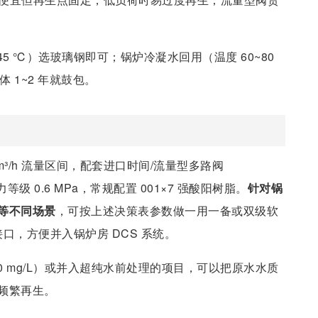
。
45 ℃）选玻璃钢即可；锅炉冷凝水回用（温度 60~80
1~2 年就鼓包。
m³/h 流量区间，配套进口时间/流量型多路阀
体压力等级 0.6 MPa，常规配置 001×7 强酸阳树脂。
针对锅
等不同场景
，可按上述决策表参数做一用一备或双级软
接口，方便并入锅炉房 DCS 系统。
0 mg/L）或并入超纯水前处理的项目，可以把原水水质
频繁再生。