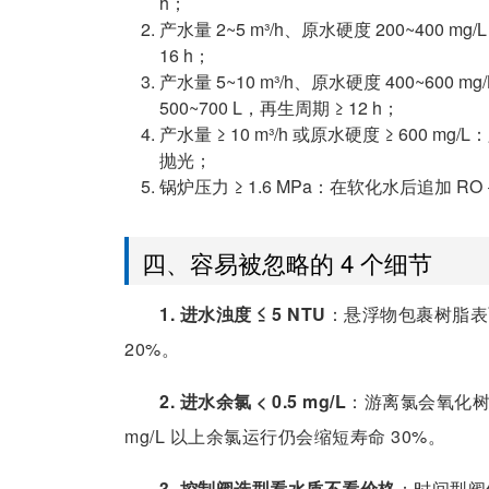
h；
产水量 2~5 m³/h、原水硬度 200~400 mg
16 h；
产水量 5~10 m³/h、原水硬度 400~600
500~700 L，再生周期 ≥ 12 h；
产水量 ≥ 10 m³/h 或原水硬度 ≥ 60
抛光；
锅炉压力 ≥ 1.6 MPa：在软化水后追加 RO
四、容易被忽略的 4 个细节
1. 进水浊度 ≤ 5 NTU
：悬浮物包裹树脂表
20%。
2. 进水余氯 < 0.5 mg/L
：游离氯会氧化树
mg/L 以上余氯运行仍会缩短寿命 30%。
3. 控制阀选型看水质不看价格
：时间型阀