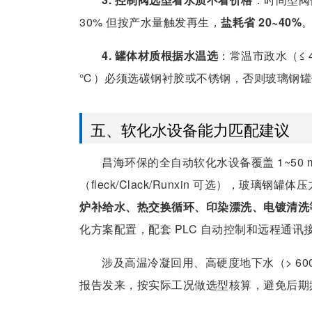
30% 但按产水量触发再生，
盐耗省 20~40%
4. 罐体材质根据水温选
：常温市政水（≤ 
℃）必须选碳钢衬胶或不锈钢，否则玻璃钢罐体 
五、软化水设备能力匹配建议
昌海环保的全自动软化水设备覆盖 1~50 
（fleck/Clack/Runxin 可选），玻璃钢罐
炉补给水、热交换循环、印染漂洗、电镀清洗
化方案配置，配套 PLC 自动控制和远程通讯
涉及高温冷凝回用、高硬度地下水（> 60
报告发来，按实际工况做选型核算，避免后期