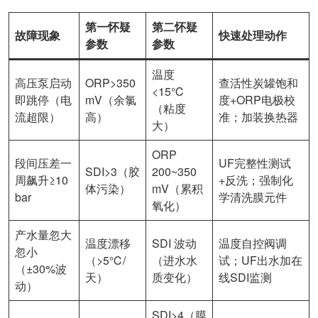
第一怀疑
第二怀疑
故障现象
快速处理动作
参数
参数
温度
高压泵启动
ORP>350
查活性炭罐饱和
<15℃
即跳停（电
mV（余氯
度+ORP电极校
（粘度
流超限）
高）
准；加装换热器
大）
ORP
段间压差一
UF完整性测试
SDI>3（胶
200~350
周飙升≥10
+反洗；强制化
体污染）
mV（累积
bar
学清洗膜元件
氧化）
产水量忽大
温度漂移
SDI 波动
温度自控阀调
忽小
（>5℃/
（进水水
试；UF出水加在
（±30%波
天）
质变化）
线SDI监测
动）
SDI>4（膜