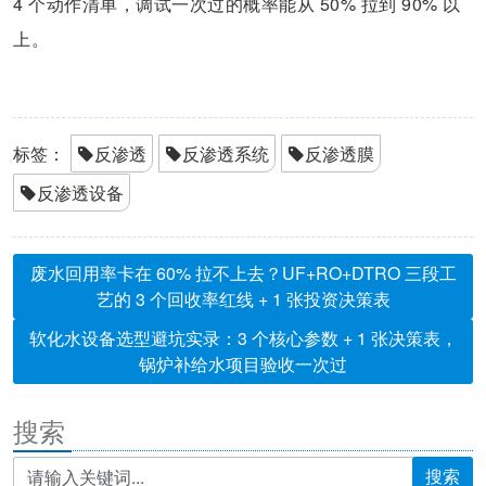
4 个动作清单，调试一次过的概率能从 50% 拉到 90% 以
上。
标签：
反渗透
反渗透系统
反渗透膜
反渗透设备
废水回用率卡在 60% 拉不上去？UF+RO+DTRO 三段工
艺的 3 个回收率红线 + 1 张投资决策表
软化水设备选型避坑实录：3 个核心参数 + 1 张决策表，
锅炉补给水项目验收一次过
搜索
搜索