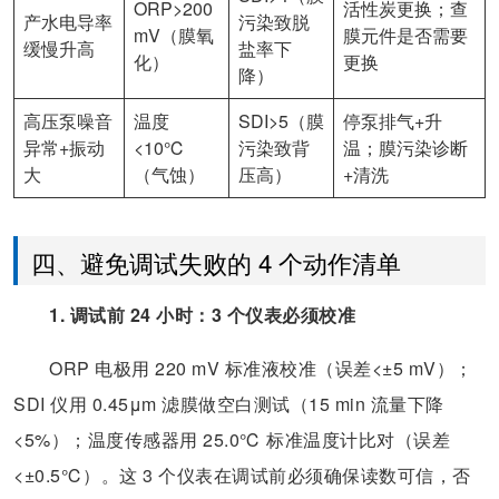
ORP>200
活性炭更换；查
产水电导率
污染致脱
mV（膜氧
膜元件是否需要
缓慢升高
盐率下
化）
更换
降）
高压泵噪音
温度
SDI>5（膜
停泵排气+升
异常+振动
<10℃
污染致背
温；膜污染诊断
大
（气蚀）
压高）
+清洗
四、避免调试失败的 4 个动作清单
1. 调试前 24 小时：3 个仪表必须校准
ORP 电极用 220 mV 标准液校准（误差<±5 mV）；
SDI 仪用 0.45μm 滤膜做空白测试（15 min 流量下降
<5%）；温度传感器用 25.0℃ 标准温度计比对（误差
<±0.5℃）。这 3 个仪表在调试前必须确保读数可信，否