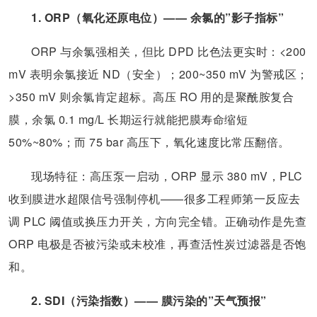
1. ORP（氧化还原电位）—— 余氯的”影子指标”
ORP 与余氯强相关，但比 DPD 比色法更实时：<200
mV 表明余氯接近 ND（安全）；200~350 mV 为警戒区；
>350 mV 则余氯肯定超标。高压 RO 用的是聚酰胺复合
膜，余氯 0.1 mg/L 长期运行就能把膜寿命缩短
50%~80%；而 75 bar 高压下，氧化速度比常压翻倍。
现场特征：高压泵一启动，ORP 显示 380 mV，PLC
收到膜进水超限信号强制停机——很多工程师第一反应去
调 PLC 阈值或换压力开关，方向完全错。正确动作是先查
ORP 电极是否被污染或未校准，再查活性炭过滤器是否饱
和。
2. SDI（污染指数）—— 膜污染的”天气预报”