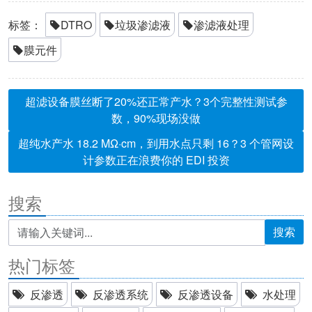
标签：
DTRO
垃圾渗滤液
渗滤液处理
膜元件
超滤设备膜丝断了20%还正常产水？3个完整性测试参
数，90%现场没做
超纯水产水 18.2 MΩ·cm，到用水点只剩 16？3 个管网设
计参数正在浪费你的 EDI 投资
搜索
搜索
热门标签
反渗透
反渗透系统
反渗透设备
水处理