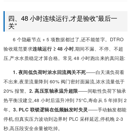
四、48 小时连续运行,才是验收”最后一
关”
6 个隐蔽节点 + 5 项数据都过了,还不能签字。DTRO
验收规范要求
连续运行 ≥ 48 小时
,期间不漏、不停、不超
压,产水水质稳定才算合格。常见 48 小时跑出来的真问题:
1. 夜间低负荷时浓水回流阀关不死
——白天满负荷看
不出来,夜里流量降到 60% 阀门密封面漏流,浓水流量低于
20% 报警。
2. 高压泵轴承温升超限
——间歇性负荷下轴承
热平衡没建立,48 小时后温升冲到 75°C,寿命从 5 年掉到 2
年。
3. PLC 联锁逻辑在低频触发时失灵
——手动触发都能
停机,但真实压力波动到边界时 PLC 采样延迟,停机晚 2-3
秒,高压段安全余量被吃掉。