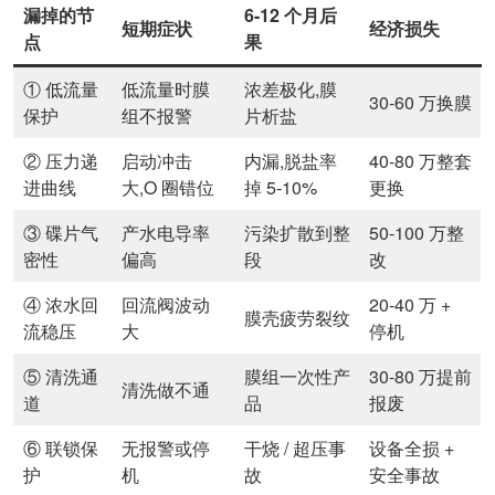
漏掉的节
6-12 个月后
短期症状
经济损失
点
果
① 低流量
低流量时膜
浓差极化,膜
30-60 万换膜
保护
组不报警
片析盐
② 压力递
启动冲击
内漏,脱盐率
40-80 万整套
进曲线
大,O 圈错位
掉 5-10%
更换
③ 碟片气
产水电导率
污染扩散到整
50-100 万整
密性
偏高
段
改
④ 浓水回
回流阀波动
20-40 万 +
膜壳疲劳裂纹
流稳压
大
停机
⑤ 清洗通
膜组一次性产
30-80 万提前
清洗做不通
道
品
报废
⑥ 联锁保
无报警或停
干烧 / 超压事
设备全损 +
护
机
故
安全事故