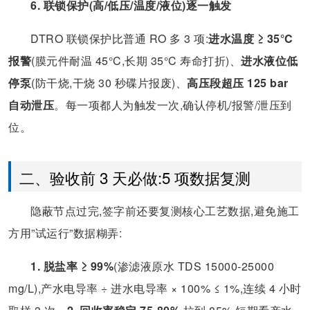
6. 联锁保护(高/低压/温度/液位)逐一触发
DTRO 联锁保护比普通 RO 多 3 项:
进水温度 ≥ 35°C
报警
(膜元件耐温 45°C,长期 35°C 寿命打折)、
进水液位低
停泵
(防干烧,干烧 30 秒碟片报废)、
高压段超压 125 bar
自动泄压
。每一项都人为触发一次,确认停机/报警/泄压到
位。
二、验收前 3 天必做:5 项数据复测
隐蔽节点过完,签字前还要复测核心工艺数据,避免施工
方用”试运行”数据糊弄:
1. 脱盐率 ≥ 99%
(渗滤液原水 TDS 15000-25000
mg/L),产水电导率 ÷ 进水电导率 × 100% ≤ 1%,连续 4 小时