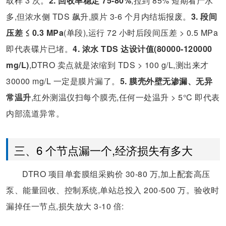
取样 3 次。
2. 回收率稳定 75-80%
,拉到 85% 短期看产水
多,但浓水侧 TDS 飙升,膜片 3-6 个月内结垢报废。
3. 段间
压差 ≤ 0.3 MPa
(单段),运行 72 小时后段间压差 > 0.5 MPa
即代表碟片已堵。
4. 浓水 TDS 达设计值(80000-120000
mg/L)
,DTRO 卖点就是浓缩到 TDS > 100 g/L,测出来才
30000 mg/L 一定是膜片漏了。
5. 膜壳外壁无渗漏、无异
常温升
,红外测温仪扫每个膜壳,任何一处温升 > 5°C 即代表
内部流道异常。
三、6 个节点漏一个,经济损失有多大
DTRO 项目单套膜组采购价 30-80 万,加上配套高压
泵、能量回收、控制系统,单站总投入 200-500 万。验收时
漏掉任一节点,损失放大 3-10 倍: