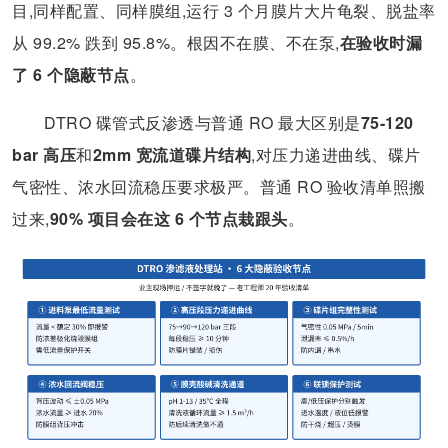
目,同样配置、同样膜组,运行 3 个月膜片大片龟裂、脱盐率
从 99.2% 跌到 95.8%。根因不在膜、不在泵,
在验收时漏
了 6 个隐蔽节点
。
DTRO 碟管式反渗透与普通 RO 最大区别是
75-120
bar 高压
和
2mm 宽流道碟片结构
,对压力递进曲线、碟片
气密性、浓水回流稳压要求极严。普通 RO 验收清单照搬
过来,
90% 项目会在这 6 个节点栽跟头
。