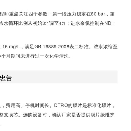
程师重点关注四个参数：第一段压力稳定在80 bar，第
；浓水循环比例从初始3:1调至4:1；进水余氯控制在ND；
 < 15 mg/L，满足GB 16889-2008表二标准。浓水浓缩至
续运行3个月期间未进行过一次化学清洗。
条忠告
，费用高、停机时间长。DTRO的膜片是标准化碟片，
整支膜芯。选购设备时，确认厂家是否提供膜片级维护
。