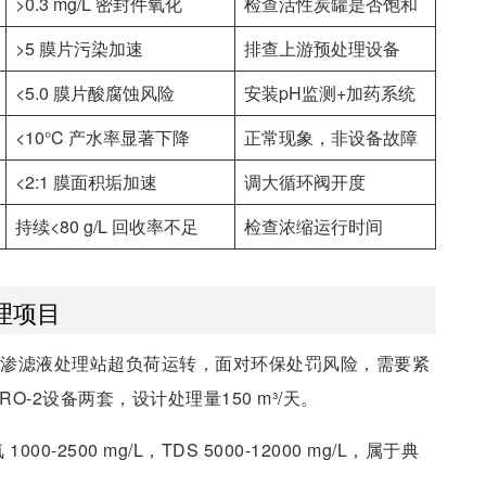
>0.3 mg/L 密封件氧化
检查活性炭罐是否饱和
>5 膜片污染加速
排查上游预处理设备
<5.0 膜片酸腐蚀风险
安装pH监测+加药系统
<10°C 产水率显著下降
正常现象，非设备故障
<2:1 膜面积垢加速
调大循环阀开度
持续<80 g/L 回收率不足
检查浓缩运行时间
理项目
场渗滤液处理站超负荷运转，面对环保处罚风险，需要紧
O-2设备两套，设计处理量150 m³/天。
 1000-2500 mg/L，TDS 5000-12000 mg/L，属于典