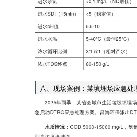
进水余氯
<0.1 mg/L（ND最佳）
进水SDI（15min）
<5（稳定值）
进水pH值
5.5-10
进水水温
5-40°C（最佳25°C）
浓水循环比例
3:1-5:1（相对产水）
浓水TDS终点
80-150 g/L
八、现场案例：某填埋场应急处
2025年雨季，某省会城市生活垃圾填埋
急启动DTRO应急处理方案。昌海环保派出DTR
水质情况：
COD 5000-15000 mg/L，氨氮
型高浓度渗滤液。