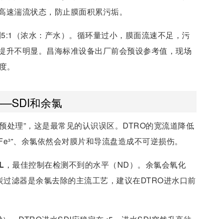
高速湍流状态，防止膜面积累污垢。
到5:1（浓水：产水）。循环量过小，膜面流速不足，污
提升不明显。昌海标准设备出厂前会预设参考值，现场
度。
—SDI和余氯
要预处理”，这是最常见的认识误区。DTRO的宽流道降低
e³⁺、余氯依然会对膜片和导流盘造成不可逆损伤。
/L
，最佳控制在检测不到的水平（ND）。余氯会氧化
炭过滤器是余氯去除的主流工艺，建议在DTRO进水口前