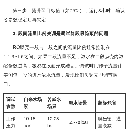
第三步：提升至目标值（如75%），运行8小时，确认
各参数稳定后再锁定。
3. 段间流量比例失调是调试阶段最隐蔽的问题
RO膜壳一段与二段之间的流量比例通常控制在
1:1.3~1.5之间。如果二段流量不足，浓水在二段膜壳内浓
缩倍数过高，极易在膜面形成结垢。调试时用转子流量计
实测每一段的进水浓水流量，发现比例失调立即调节阀
门。
调试
自来水场
苦咸水
海水场景
超标危害
参数
景
场景
工作
10-15
12-25
膜压密、通
55-70 bar
压力
bar
bar
量衰减