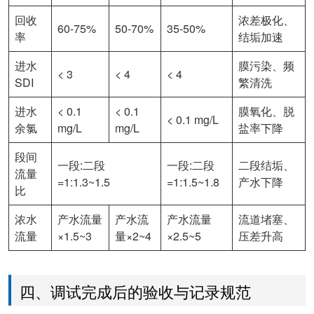
回收
浓差极化、
60-75%
50-70%
35-50%
率
结垢加速
进水
膜污染、频
< 3
< 4
< 4
SDI
繁清洗
进水
< 0.1
< 0.1
膜氧化、脱
< 0.1 mg/L
余氯
mg/L
mg/L
盐率下降
段间
一段:二段
一段:二段
二段结垢、
流量
=1:1.3~1.5
=1:1.5~1.8
产水下降
比
浓水
产水流量
产水流
产水流量
流道堵塞、
流量
×1.5~3
量×2~4
×2.5~5
压差升高
四、调试完成后的验收与记录规范