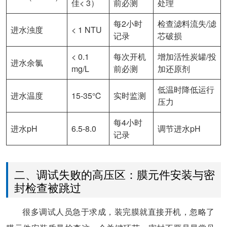
佳< 3）
前必测
处理
每2小时
检查滤料流失/滤
进水浊度
< 1 NTU
记录
芯破损
< 0.1
每次开机
增加活性炭罐/投
进水余氯
mg/L
前必测
加还原剂
低温时降低运行
进水温度
15-35℃
实时监测
压力
每4小时
进水pH
6.5-8.0
调节进水pH
记录
二、调试失败的高压区：膜元件安装与密
封检查被跳过
很多调试人员急于求成，装完膜就直接开机，忽略了