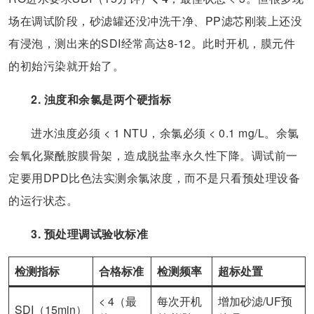
场在调试阶段，砂滤罐还没冲洗干净、PP滤芯刚装上还没
有浸泡，测出来的SDI经常高达8-12。此时开机，膜元件
的初始污染就开始了。
2. 浊度和余氯是两个硬指标
进水浊度必须 < 1 NTU，余氯必须 < 0.1 mg/L。余氯
会氧化聚酰胺膜骨架，造成脱盐率永久性下降。调试前一
定要用DPD比色法实测余氯浓度，而不是只看预处理设备
的运行状态。
3. 预处理调试验收标准
检测指标
合格标准
检测频率
超标处置
< 4（最
每次开机
增加砂滤/UF预
SDI（15min）