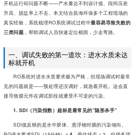
开机运行却问题不断——产水量达不到设计值、段间压差
升高、脱盐率上不去。本文结合昌海环保多个工程现场的
真实经验，系统梳理RO系统调试过程中
最容易导致失败的
三类问题
，帮助调试人员快速定位根因，少走弯路。
一、调试失败的第一道坎：进水水质未达
标就开机
RO系统对进水水质要求极为严格，但现场调试时最常
见的问题就是——预处理还没调好，就急着开机。这会直
接导致膜元件在调试阶段就遭受不可逆的污染。
1. SDI（污染指数）超标是最常见的”隐形杀手”
SDI值反映的是水中胶体、悬浮物对膜的污染倾向。
RO进水要求SDI（15分钟）
< 4
，最佳状态 < 3。但很多现