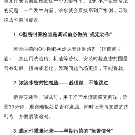
膜元件安装质量检查这一个关键环节。密封不严是最常见
的问题，一旦发生内漏，浓水就会直接窜到产水侧，导致
脱盐率瞬间崩盘。
1. O型密封圈检查是调试前必做的”规定动作”
膜壳两端的O型圈必须涂抹专用润滑剂（硅脂或甘
油），禁止用洗洁精、机油等替代。安装时检查密封圈是
否有划痕、扭曲或老化，发现问题当场更换，不能将就。
2. 浓淡水密封性检验——必须做，不能跳过
新膜安装后、调试前，用干净产水灌满膜壳两端，静
置30分钟，观察端板处是否有渗漏。同时记录每支膜的序
列号，方便后续追溯。
3. 膜元件重量记录——早期污染的”预警信号”