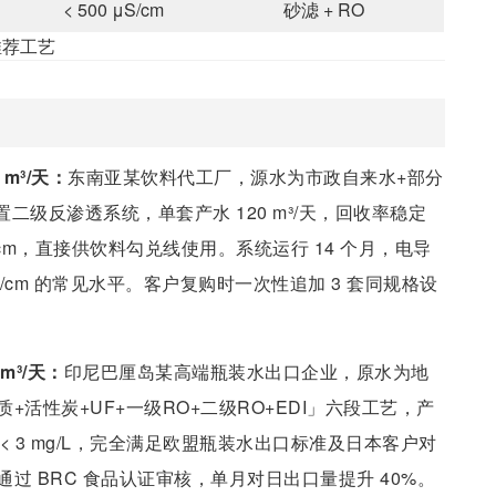
< 500 μS/cm
砂滤 + RO
推荐工艺
 m³/天：
东南亚某饮料代工厂，源水为市政自来水+部分
配置二级反渗透系统，单套产水 120 m³/天，回收率稳定
2 μS/cm，直接供饮料勾兑线使用。系统运行 14 个月，电导
 μS/cm 的常见水平。客户复购时一次性追加 3 套同规格设
m³/天：
印尼巴厘岛某高端瓶装水出口企业，原水为地
活性炭+UF+一级RO+二级RO+EDI」六段工艺，产
TDS < 3 mg/L，完全满足欧盟瓶装水出口标准及日本客户对
 BRC 食品认证审核，单月对日出口量提升 40%。