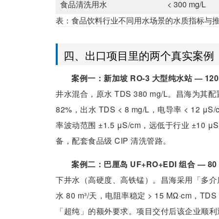
食品清洗用水
< 300 mg/L
表：食品饮料行业不同用水场景的水质指标与
四、出口项目里的两个真实案例
案例一：新加坡 RO-3 大型纯水站 — 120
井水混合，原水 TDS 380 mg/L。昌海为其
82%，出水 TDS < 8 mg/L，电导率 < 1
率波动范围 ±1.5 μS/cm，远低于行业 ±10
备，配套食品级 CIP 清洗管路。
案例二：巴厘岛 UF+RO+EDI 组合 — 80 
下井水（高硬度、高铁锰）。昌海采用「多介质+
水 80 m³/天，电阻率稳定 > 15 MΩ·cm，
「超纯」的额外要求。项目交付后该企业顺利通过