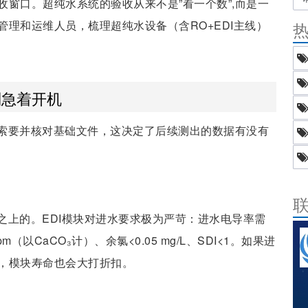
窗口。超纯水系统的验收从来不是”看一个数”,而是一
理和运维人员，梳理超纯水设备（含RO+EDI主线）
别急着开机
索要并核对基础文件，这决定了后续测出的数据有没有
之上的。EDI模块对进水要求极为严苛：进水电导率需
 ppm（以CaCO₃计）、余氯<0.05 mg/L、SDI<1。如果进
，模块寿命也会大打折扣。