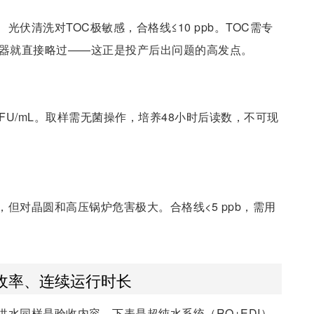
伏清洗对TOC极敏感，合格线≤10 ppb。TOC需专
仪器就直接略过——这正是投产后出问题的高发点。
FU/mL。取样需无菌操作，培养48小时后读数，不可现
但对晶圆和高压锅炉危害极大。合格线<5 ppb，需用
收率、连续运行时长
水同样是验收内容。下表是超纯水系统（RO+EDI）