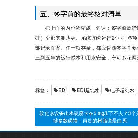
五、签字前的最终核对清单
把上面的内容浓缩成一句话：签字前请确认
硅）全部实测达标、系统连续运行24小时各项稳
部记录在案。任一项存疑，都应暂缓签字并要
三到五年的运行成本和用水安全，宁可多花两
标签：
EDI
EDI超纯水
电子超纯水
软化水设备出水硬度卡在5 mg/L下不去？3个
键参数调错，再贵的树脂也是白买