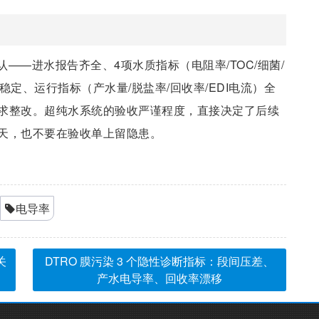
——进水报告齐全、4项水质指标（电阻率/TOC/细菌/
定、运行指标（产水量/脱盐率/回收率/EDI电流）全
求整改。超纯水系统的验收严谨程度，直接决定了后续
天，也不要在验收单上留隐患。
电导率
关
DTRO 膜污染 3 个隐性诊断指标：段间压差、
产水电导率、回收率漂移