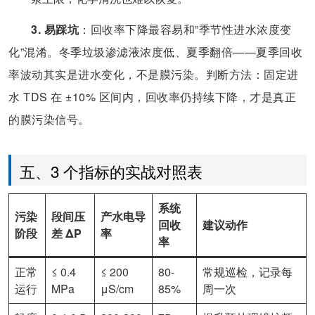
3. 易踩坑
：回收率下降最容易和”季节性进水浓度变
化”混淆。冬季垃圾渗滤液浓度低、夏季翻倍——夏季回收
率波动其实是进水变化，不是膜污染。判断方法：固定进
水 TDS 在 ±10% 区间内，回收率仍持续下降，才是真正
的膜污染信号。
五、3 个指标的实战对照表
系统
污染
段间压
产水电导
回收
建议动作
阶段
差 ΔP
率
率
正常
≤ 0.4
≤ 200
80-
常规巡检，记录每
运行
MPa
μS/cm
85%
周一次