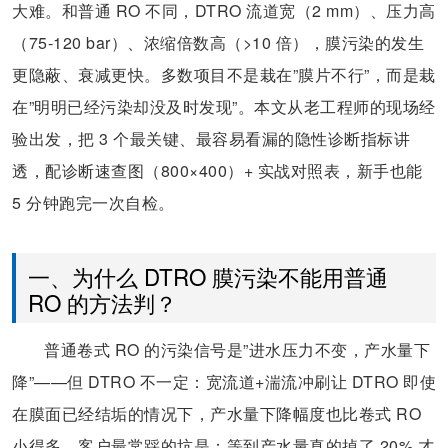
大难。和普通 RO 不同，DTRO 流道宽（2 mm）、压力高
（75-120 bar）、浓缩倍数高（>10 倍），膜污染的发生
更隐蔽、衰减更快。多数项目不是栽在”膜片不行”，而是栽
在”明明已经污染却没及时发现”。本文从老工程师的现场经
验出发，把 3 个最关键、最容易看漏的隐性诊断指标讲
透，配诊断速查图（800×400）+ 实战对照表，新手也能
5 分钟跑完一次自检。
一、为什么 DTRO 膜污染不能用普通
RO 的方法判？
普通卷式 RO 的污染信号是”进水压力不变，产水量下
降”——但 DTRO 不一定：宽流道+湍流冲刷让 DTRO 即使
在膜面已经结垢的情况下，产水量下降幅度也比卷式 RO
小得多。客户最常踩的坑是：等到产水量真的掉了 20% 才