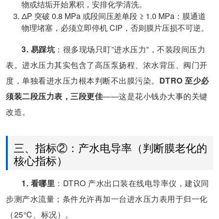
物或结垢开始累积，安排化学清洗。
ΔP 突破 0.8 MPa 或段间压差单段 ≥ 1.0 MPa：膜通道
物理堵塞，必须立即停机 CIP，否则膜片压损不可逆。
3. 易踩坑
：很多现场只盯”进水压力”，不装段间压力
表。进水压力其实包含了高压泵扬程、浓水背压、阀门开
度，单独看进水压力根本判断不出膜污染。
DTRO 至少必
须装二段压力表，三段更佳
——这是花小钱办大事的关键
改造。
三、指标②：产水电导率（判断膜老化的
核心指标）
1. 看哪里
：DTRO 产水出口装在线电导率仪，建议同
步测产水流量；条件允许再加一台进水压力表用于归一化
（25℃、标况）。