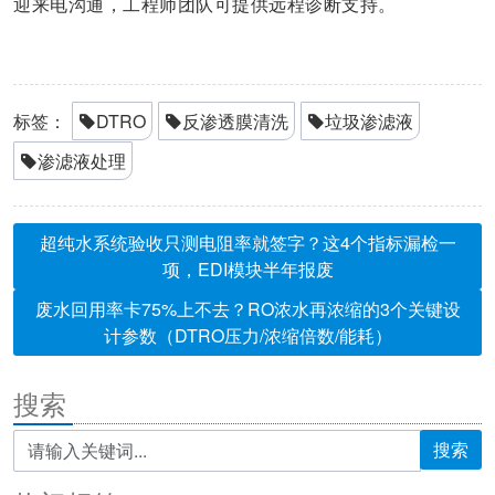
迎来电沟通，工程师团队可提供远程诊断支持。
标签：
DTRO
反渗透膜清洗
垃圾渗滤液
渗滤液处理
超纯水系统验收只测电阻率就签字？这4个指标漏检一
项，EDI模块半年报废
废水回用率卡75%上不去？RO浓水再浓缩的3个关键设
计参数（DTRO压力/浓缩倍数/能耗）
搜索
搜索