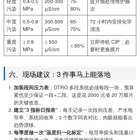
轻度
0.4-0.5
200-300
75-
提升预处理维护频
污染
MPa
μS/cm
80%
次
中度
0.5-0.8
300-500
65-
72 小时内安排化学
污染
MPa
μS/cm
75%
清洗
重度
≥ 0.8
≥ 500
立即停机 CIP，必
< 65%
污染
MPa
μS/cm
要时更换膜片
六、现场建议：3 件事马上能落地
加装段间压力表
：DTRO 多段系统必须每段一块，预算
紧也至少保证一段+二段。这是花 2000 元省 20 万膜片
的关键改造。
建立”3 指标日报表”
：每天记录一次段间压差、产水电
导率、系统回收率，3 个数字同表对比，肉眼就能看出
趋势漂移。
每季度做一次”温度归一化标定”
：电导率探头和流量计
每季度校准一次，避免温漂导致的误判误清洗。