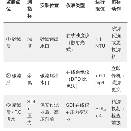
监测点
测
运行
超标
安装位置
仪表类型
位
指
限值
动作
标
砂滤
在线浊度仪
反洗
① 砂滤
浊
砂滤罐出
< 1
（散射光
或更
后
度
水口
NTU
式）
换滤
料
立即
在线余氯仪
② 碳滤
余
碳滤罐出
< 0.1
停机 +
（DPD 比
后
氯
水口
mg/L
碳滤
色法）
更换
SDI
精滤
③ 精滤
保安过滤
SDI 在线仪
+
SDI₁₅
换芯 +
后 / RO
器后、高
+ 压力变送
压
< 4
检查
进水
压泵前
器
力
前级