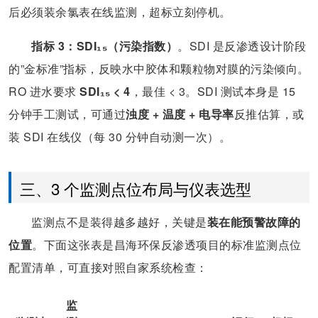
后必须装余氯表在线监测，超标立刻停机。
指标 3：SDI₁₅（污染指数）
。SDI 是反渗透设计阶段
的”金标准”指标，反映水中胶体和颗粒物对膜的污染倾向。
RO 进水要求
SDI₁₅ < 4
，最佳 < 3。SDI 测试本身是 15
分钟手工测试，可通过
浊度 + 温度 + 电导率
反推估算，或
装 SDI 在线仪（每 30 分钟自动测一次）。
三、3 个监测点位布局与仪表选型
监测点不是装得越多越好，关键是
装在能预警故障的
位置
。下面这张表是昌海环保反渗透项目的标准监测点位
配置清单，可直接对照自家系统检查：
监