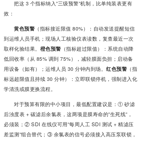
把这 3 个指标纳入”三级预警”机制，比单纯装表更有
效：
黄色预警
（指标接近限值 80%）：自动发送提醒短信
到运维人员手机；现场人工核验仪表读数，复查最近一次
取样化验结果。
橙色预警
（指标超过限值）：系统自动降
低回收率（从 85% 调到 75%），减轻膜面负担；启动备
用设备（如有）；运维人员 30 分钟内到场。
红色预警
（指
标远超限值且持续 30 分钟）：立即联锁停机，强制进入化
学清洗或膜更换流程。
对于预算有限的中小项目，最低配置建议是：① 砂滤
后浊度表 + 碳滤后余氯表，这两项是膜寿命的”生死线”，
必须装；② SDI 在线仪可用”每周人工 SDI 测试 + 精滤压
差监测”组合替代；③ 余氯表的信号必须接入高压泵联锁，