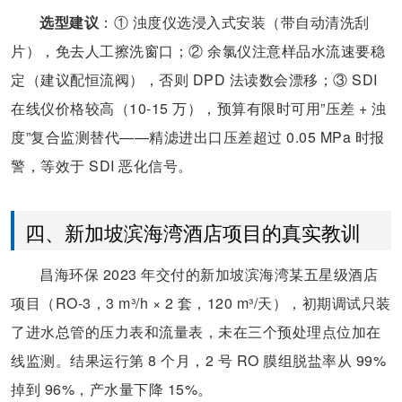
选型建议
：① 浊度仪选浸入式安装（带自动清洗刮
片），免去人工擦洗窗口；② 余氯仪注意样品水流速要稳
定（建议配恒流阀），否则 DPD 法读数会漂移；③ SDI
在线仪价格较高（10-15 万），预算有限时可用”压差 + 浊
度”复合监测替代——精滤进出口压差超过 0.05 MPa 时报
警，等效于 SDI 恶化信号。
四、新加坡滨海湾酒店项目的真实教训
昌海环保 2023 年交付的新加坡滨海湾某五星级酒店
项目（RO-3，3 m³/h × 2 套，120 m³/天），初期调试只装
了进水总管的压力表和流量表，未在三个预处理点位加在
线监测。结果运行第 8 个月，2 号 RO 膜组脱盐率从 99%
掉到 96%，产水量下降 15%。