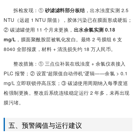
拆检发现：①
砂滤滤料部分板结
，出水浊度实测 2.5
NTU（远超 1 NTU 限值），胶体污染已在膜面形成硬垢；
② 碳滤罐使用 11 个月未更换，
出水余氯实测 0.18
mg/L
，膜面聚酰胺层被氧化发白。最终 2 号膜组 6 支
8040 全部报废，材料 + 清洗损失约 18 万人民币。
整改措施：① 三点位补装在线浊度 + 余氯仪表接入
PLC 报警；② 设置”超限值自动停机”逻辑——余氯 > 0.1
mg/L 立即联锁停高压泵；③ 碳滤使用周期纳入每季度巡
检强制更换。整改后系统连续稳定运行 2 年多，未再出现
膜污堵。
五、预警阈值与运行建议