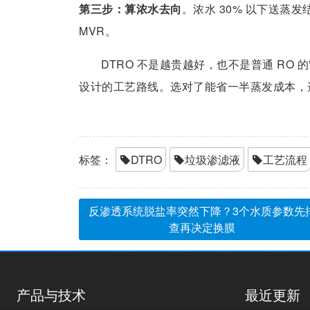
第三步：算浓水去向
。浓水 30% 以下送蒸
MVR。
DTRO 不是越贵越好，也不是普通 RO
设计的工艺路线。选对了能省一半蒸发成本，
标签：
DTRO
垃圾渗滤液
工艺流程
反渗透系统脱盐率突然下降？3个水质参数先
查再决定换膜
产品与技术
最近更新