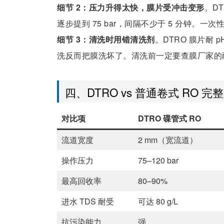
细节 2：压力升得太快，膜片受冲击变形
。DT
逐步提到 75 bar，间隔不少于 5 分钟
细节 3：清洗时用错清洗剂
。DTRO 膜片耐 
洗反而把膜洗坏了。清洗前一定要查膜厂家的
四、DTRO vs 普通卷式 RO 完
对比项
DTRO 碟管式 RO
流道宽度
2 mm（宽流道）
操作压力
75–120 bar
最高回收率
80–90%
进水 TDS 耐受
可达 80 g/L
抗污染能力
强