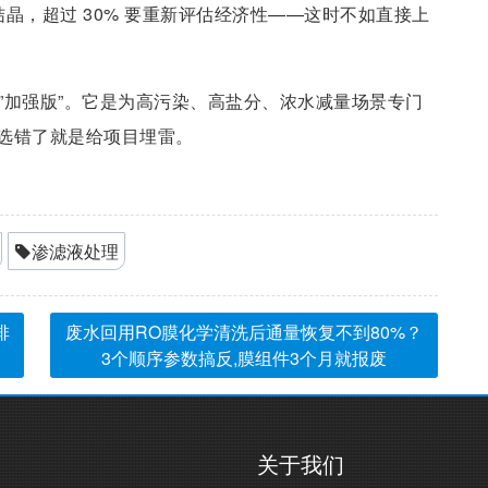
发结晶，超过 30% 要重新评估经济性——这时不如直接上
 的”加强版”。它是为高污染、高盐分、浓水减量场景专门
选错了就是给项目埋雷。
渗滤液处理
排
废水回用RO膜化学清洗后通量恢复不到80%？
3个顺序参数搞反,膜组件3个月就报废
关于我们