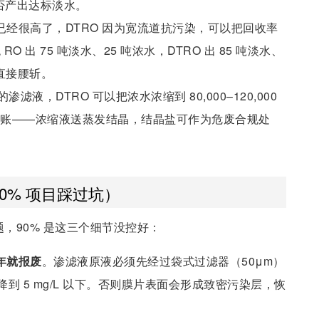
否产出达标淡水。
 就已经很高了，DTRO 因为宽流道抗污染，可以把回收率
RO 出 75 吨淡水、25 吨浓水，DTRO 出 85 吨淡水、
本直接腰斩。
/L 的渗滤液，DTRO 可以把浓水浓缩到 80,000–120,000
来账——浓缩液送蒸发结晶，结晶盐可作为危废合规处
0% 项目踩过坑）
问题，90% 是这三个细节没控好：
年就报废
。渗滤液原液必须先经过袋式过滤器（50μm）
下、油脂降到 5 mg/L 以下。否则膜片表面会形成致密污染层，恢