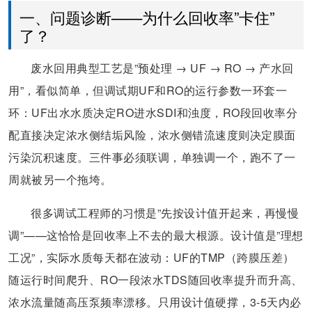
一、问题诊断——为什么回收率”卡住”
了？
废水回用典型工艺是”预处理 → UF → RO → 产水回
用”，看似简单，但调试期UF和RO的运行参数一环套一
环：UF出水水质决定RO进水SDI和浊度，RO段回收率分
配直接决定浓水侧结垢风险，浓水侧错流速度则决定膜面
污染沉积速度。三件事必须联调，单独调一个，跑不了一
周就被另一个拖垮。
很多调试工程师的习惯是”先按设计值开起来，再慢慢
调”——这恰恰是回收率上不去的最大根源。设计值是”理想
工况”，实际水质每天都在波动：UF的TMP（跨膜压差）
随运行时间爬升、RO一段浓水TDS随回收率提升而升高、
浓水流量随高压泵频率漂移。只用设计值硬撑，3-5天内必