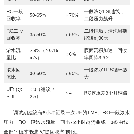
RO一段
一段浓水LSI越线，
50-65%
> 70%
回收率
二段压力飙升
RO二段
二段结垢，清洗周期
35-50%
> 55%
回收率
缩短到30天
浓水流
≥ 8%（≥ 0.15
膜面沉积加速，回收
< 6%
量比
m/s）
率周掉3-5%
浓水回
一段浓水TDS循环放
30-50%
> 60%
流比
大
UF出水
≤ 3（建议 ≤
> 4
RO膜压差3个月翻倍
SDI
2.5）
调试期建议每8小时记录一次UF的TMP、RO一段浓水
压力、RO二段浓水流量，画出72小时趋势曲线，3条曲线
全部平稳才能进入”提回收率”阶段。