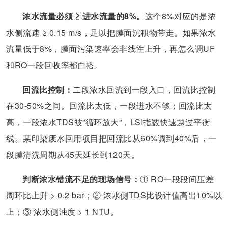
浓水流量必须 ≥ 进水流量的8%。
这个8%对应的是浓
水侧流速 ≥ 0.15 m/s，足以把膜面沉积物带走。如果浓水
流量低于8%，膜面污染速率会非线性上升，再怎么调UF
和RO一段回收率都白搭。
回流比控制：
二段浓水回流到一段入口，回流比控制
在30-50%之间。回流比太低，一段进水不够；回流比太
高，一段浓水TDS被”循环放大”，LSI指数快速越过平衡
线。某印染废水回用项目把回流比从60%调到40%后，一
段膜清洗周期从45天延长到120天。
判断浓水错流不足的现场信号：
① RO一段段间压差
周环比上升 > 0.2 bar；② 浓水侧TDS比设计值高出10%以
上；③ 浓水侧浊度 > 1 NTU。