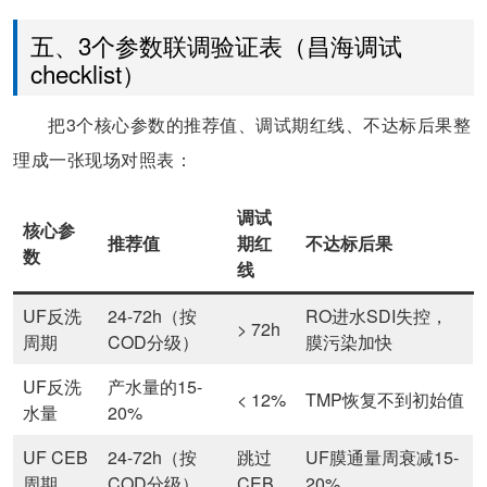
五、3个参数联调验证表（昌海调试
checklist）
把3个核心参数的推荐值、调试期红线、不达标后果整
理成一张现场对照表：
调试
核心参
推荐值
期红
不达标后果
数
线
UF反洗
24-72h（按
RO进水SDI失控，
> 72h
周期
COD分级）
膜污染加快
UF反洗
产水量的15-
< 12%
TMP恢复不到初始值
水量
20%
UF CEB
24-72h（按
跳过
UF膜通量周衰减15-
周期
COD分级）
CEB
20%