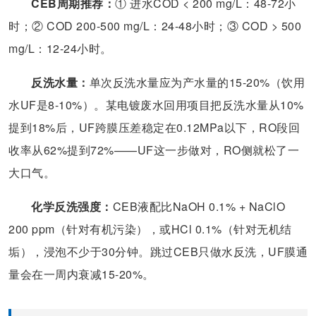
CEB周期推荐：
① 进水COD < 200 mg/L：48-72小
时；② COD 200-500 mg/L：24-48小时；③ COD > 500
mg/L：12-24小时。
反洗水量：
单次反洗水量应为产水量的15-20%（饮用
水UF是8-10%）。某电镀废水回用项目把反洗水量从10%
提到18%后，UF跨膜压差稳定在0.12MPa以下，RO段回
收率从62%提到72%——UF这一步做对，RO侧就松了一
大口气。
化学反洗强度：
CEB液配比NaOH 0.1% + NaClO
200 ppm（针对有机污染），或HCl 0.1%（针对无机结
垢），浸泡不少于30分钟。跳过CEB只做水反洗，UF膜通
量会在一周内衰减15-20%。