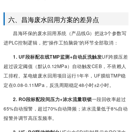
六、昌海废水回用方案的差异点
昌海环保的废水回用系统（产品线G）把这3个参数写
进PLC控制逻辑，把”操作工拍脑袋”的环节全部取消：
1. UF段标配在线TMP监测+自动反洗触发
UF跨膜压差
超过设定阈值（默认0.12MPa）自动触发CEB，不依赖人
工排程。某电镀废水回用项目运行1年半，UF膜组TMP稳
定在0.08-0.11MPa，反洗周期稳定48小时±2小时。
2. RO段标配段间压力+浓水流量联锁
一段回收率超过
65%自动报警，超过70%自动降频；浓水流量低于8%自动
报警并调节高压泵频率。