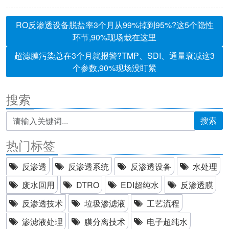
RO反渗透设备脱盐率3个月从99%掉到95%?这5个隐性
环节,90%现场栽在这里
超滤膜污染总在3个月就报警?TMP、SDI、通量衰减这3
个参数,90%现场没盯紧
搜索
搜索
热门标签
反渗透
反渗透系统
反渗透设备
水处理
废水回用
DTRO
EDI超纯水
反渗透膜
反渗透技术
垃圾渗滤液
工艺流程
渗滤液处理
膜分离技术
电子超纯水