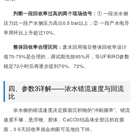
判断一段回收率过高的两个现场信号：
① 一段浓水侧
压力比一段产水侧压力高出0.5 bar以上；② 一段产水电导
率周环比上升超过10%。
整体回收率合理区间：
废水回用项目整体回收率设计
值70-75%是合理的，调试期先按65%开，等UF和RO参数
稳定72小时后再逐步提到70%、72%。
四、参数3详解——浓水错流速度与回流
比
浓水侧的错流速度决定膜面沉积物的”冲刷频率”。错流
速度不够，悬浮物、胶体、CaCO3结晶体全部沉积在膜
面，3-5天回收率就会肉眼可见地往下掉。