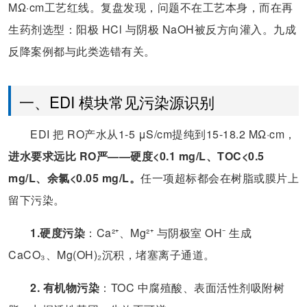
MΩ·cm工艺红线。复盘发现，问题不在工艺本身，而在再
生药剂选型：阳极 HCl 与阴极 NaOH被反方向灌入。九成
反降案例都与此类选错有关。
一、EDI 模块常见污染源识别
EDI 把 RO产水从1-5 μS/cm提纯到15-18.2 MΩ·cm，
进水要求远比 RO严——硬度<0.1 mg/L、TOC<0.5
mg/L、余氯<0.05 mg/L。
任一项超标都会在树脂或膜片上
留下污染。
1.硬度污染
：Ca²⁺、Mg²⁺ 与阴极室 OH⁻ 生成
CaCO₃、Mg(OH)₂沉积，堵塞离子通道。
2. 有机物污染
：TOC 中腐殖酸、表面活性剂吸附树