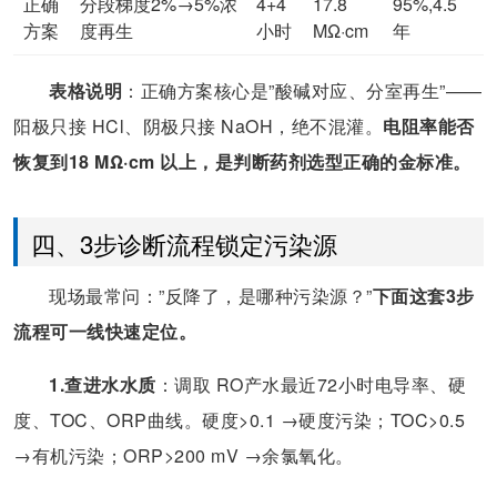
正确
分段梯度2%→5%浓
4+4
17.8
95%,4.5
方案
度再生
小时
MΩ·cm
年
表格说明
：正确方案核心是”酸碱对应、分室再生”——
阳极只接 HCl、阴极只接 NaOH，绝不混灌。
电阻率能否
恢复到18 MΩ·cm 以上，是判断药剂选型正确的金标准。
四、3步诊断流程锁定污染源
现场最常问：”反降了，是哪种污染源？”
下面这套3步
流程可一线快速定位。
1.查进水水质
：调取 RO产水最近72小时电导率、硬
度、TOC、ORP曲线。硬度>0.1 →硬度污染；TOC>0.5
→有机污染；ORP>200 mV →余氯氧化。