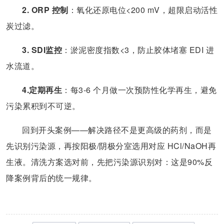
2. ORP 控制
：氧化还原电位<200 mV，超限启动活性
炭过滤。
3. SDI监控
：淤泥密度指数<3，防止胶体堵塞 EDI 进
水流道。
4.定期再生
：每3-6 个月做一次预防性化学再生，避免
污染累积到不可逆。
回到开头案例——解决路径不是更高级的药剂，而是
先识别污染源，再按阳极/阴极分室选用对应 HCl/NaOH再
生液。清洗方案选对前，先把污染源识别对：这是90%反
降案例背后的统一规律。