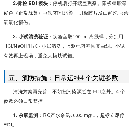
2.拆检 EDI 模块
：停机后打开端盖观察。阳极树脂深
褐色（正常浅黄）→铁/有机污染；阴极膜片发白起泡 →余
氯氧化损伤。
3. 小试清洗验证
：实验室取100 mL离线样，分别用
HCl/NaOH/H₂O₂ 小试清洗，监测电阻率恢复曲线。小试
有效再上现场，避免大模块试错。
五、预防措施：日常运维4 个关键参数
清洗方案再完善，不如把污染源拦在 EDI之外。4 个
参数必须日常监控：
1. 余氯监测
：RO产水余氯<0.05 mg/L，超标立即停
EDI。