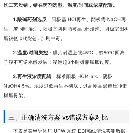
洗工艺没错，错在药剂选型、温度/时间或浓度配置。
1.酸碱药剂选反
：阳极需 HCl再生、阴极需 NaOH再
生。若同时灌注，阳极室阴树脂被高 pH浸泡、阴极室阳树
脂被低 pH浸泡，加剧中毒。
2.温度/时间失控
：膜片耐温上限45℃，超50℃阴离
子膜不可逆水解发皱；浸泡超8小时树脂膨胀过度。
3.再生液浓度配错
：标准阳极 HCl4-5%、阴极
NaOH4-5%。浓度过低再生不彻底，过高则高渗透压冲击
树脂骨架。
三、正确清洗方案 vs错误方案对比
下表是某半导体厂 UPW 系统 EDI离线清洗实测数据