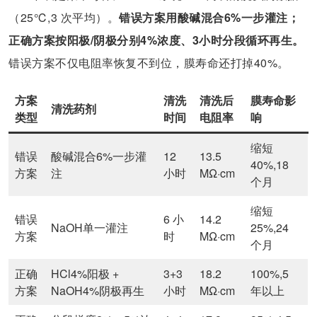
（25℃,3 次平均）。
错误方案用酸碱混合6%一步灌注；
正确方案按阳极/阴极分别4%浓度、3小时分段循环再生。
错误方案不仅电阻率恢复不到位，膜寿命还打掉40%。
方案
清洗
清洗后
膜寿命影
清洗药剂
类型
时间
电阻率
响
缩短
错误
酸碱混合6%一步灌
12
13.5
40%,18
方案
注
小时
MΩ·cm
个月
缩短
错误
6 小
14.2
NaOH单一灌注
25%,24
方案
时
MΩ·cm
个月
正确
HCl4%阳极 +
3+3
18.2
100%,5
方案
NaOH4%阴极再生
小时
MΩ·cm
年以上