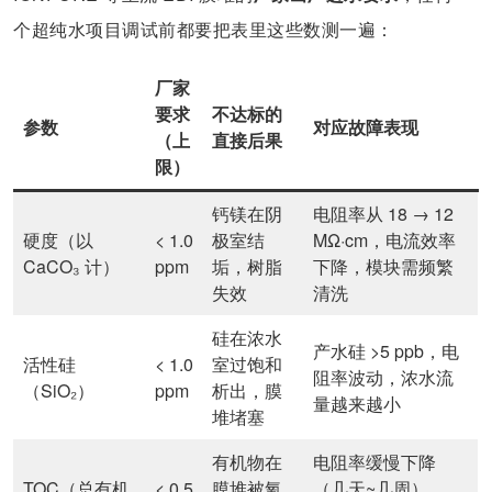
个超纯水项目调试前都要把表里这些数测一遍：
厂家
要求
不达标的
参数
对应故障表现
（上
直接后果
限）
钙镁在阴
电阻率从 18 → 12
硬度（以
< 1.0
极室结
MΩ·cm，电流效率
CaCO₃ 计）
ppm
垢，树脂
下降，模块需频繁
失效
清洗
硅在浓水
产水硅 >5 ppb，电
活性硅
< 1.0
室过饱和
阻率波动，浓水流
（SiO₂）
ppm
析出，膜
量越来越小
堆堵塞
有机物在
电阻率缓慢下降
TOC（总有机
< 0.5
膜堆被氧
（几天~几周），