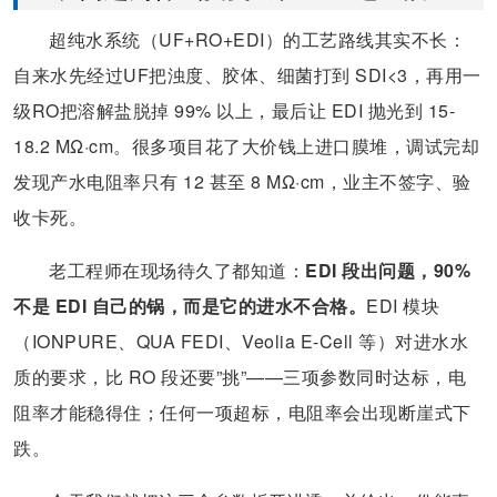
超纯水系统（UF+RO+EDI）的工艺路线其实不长：
自来水先经过UF把浊度、胶体、细菌打到 SDI<3，再用一
级RO把溶解盐脱掉 99% 以上，最后让 EDI 抛光到 15-
18.2 MΩ·cm。很多项目花了大价钱上进口膜堆，调试完却
发现产水电阻率只有 12 甚至 8 MΩ·cm，业主不签字、验
收卡死。
老工程师在现场待久了都知道：
EDI 段出问题，90%
不是 EDI 自己的锅，而是它的进水不合格。
EDI 模块
（IONPURE、QUA FEDI、Veolia E-Cell 等）对进水水
质的要求，比 RO 段还要”挑”——三项参数同时达标，电
阻率才能稳得住；任何一项超标，电阻率会出现断崖式下
跌。