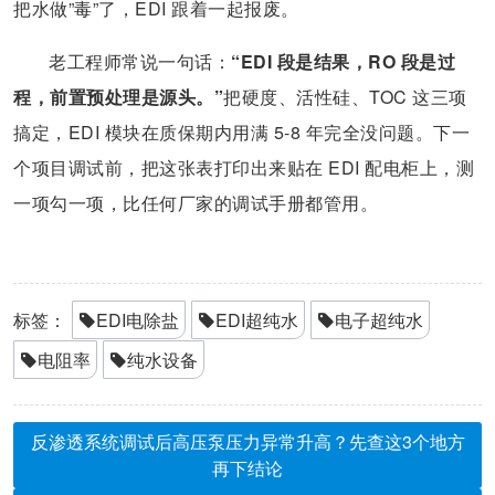
把水做”毒”了，EDI 跟着一起报废。
老工程师常说一句话：
“EDI 段是结果，RO 段是过
程，前置预处理是源头。”
把硬度、活性硅、TOC 这三项
搞定，EDI 模块在质保期内用满 5-8 年完全没问题。下一
个项目调试前，把这张表打印出来贴在 EDI 配电柜上，测
一项勾一项，比任何厂家的调试手册都管用。
标签：
EDI电除盐
EDI超纯水
电子超纯水
电阻率
纯水设备
反渗透系统调试后高压泵压力异常升高？先查这3个地方
再下结论