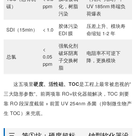
碳）
ppm
化，树脂
UV 185nm 终端负
污染
荷爆表
胶体污染
压差上升、模块寿
SDI（15min）
< 1.0
EDI 膜
命缩短 1-2 年
强氧化剂
<
破坏阴离
电阻率不可逆下
总氯
0.05
子交换树
降，更换模块
ppm
脂
这五项里
硬度、活性硅、TOC
是工程上最常被忽视的”
三大隐形参数”。前两项靠 RO+软化器能解决，TOC 则要
靠 RO 段深度截留 + 前置 UV 254nm 杀菌（抑制微生物产
生 TOC）来兜底。
三、第①坑：硬度超标——钠型软化器没