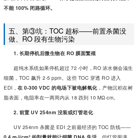
不能 100% 闭路循环。
五、第③坑：TOC 超标——前置杀菌没
做、RO 段有生物污染
1. 长期停机后微生物在 RO 膜面繁殖
超纯水系统如果停机超过 72 小时，RO 浓水侧会滋生
细菌，TOC 飙升 2-5 ppm。这些 TOC 穿透 RO 进入
EDI，
在 0-300 VDC 的电场下被电解氧化
，产物沉积在树
脂表面，电阻率在一两周内从 18 跌到 10 MΩ·cm。
2. 前置 UV 254nm 没装或灯管老化
UV 254nm 杀菌是 EDI 之前最经济的 TOC 防线——
0.4 mJ/cm² 的剂量就能让细菌 DNA 失活
。但灯管用满