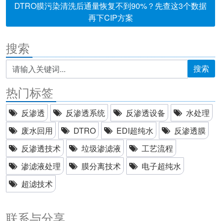
DTRO膜污染清洗后通量恢复不到90%？先查这3个数据
再下CIP方案
搜索
搜索
热门标签
反渗透
反渗透系统
反渗透设备
水处理
废水回用
DTRO
EDI超纯水
反渗透膜
反渗透技术
垃圾渗滤液
工艺流程
渗滤液处理
膜分离技术
电子超纯水
超滤技术
联系与分享