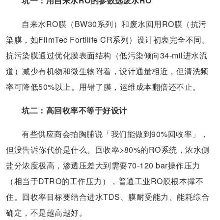
坑一：用自来水RO的参数选废水RO
自来水RO膜（BW30系列）和废水回用RO膜（抗污
染膜，如FilmTec Fortilife CR系列）设计初衷完全不同。
抗污染膜通过优化膜表面结构（低污染倾向34-mil进水流
道）减少有机物和微生物附着，设计通量相近，但清洗频
率可降低50%以上。用错了膜，运维成本翻倍还不止。
坑二：高回收率不等于好设计
有些供应商会拍胸脯说「我们能做到90%回收率」，
但没告诉你代价是什么。回收率>80%的RO系统，浓水侧
盐分浓度极高，渗透压差大到需要70-120 bar操作压力
（相当于DTRO的工作压力），普通工业RO膜根本撑不
住。回收率目标要结合进水TDS、膜耐受能力、能耗综合
确定，不是越高越好。