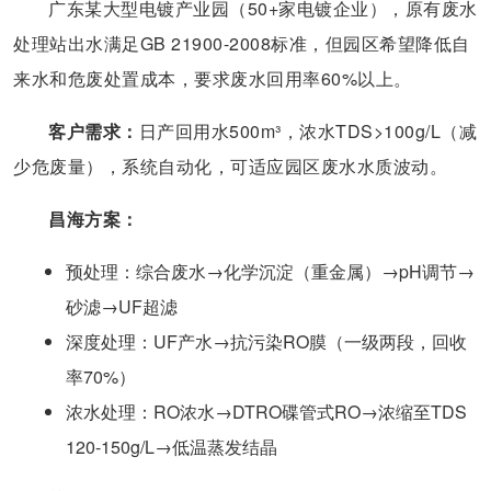
广东某大型电镀产业园（50+家电镀企业），原有废水
处理站出水满足GB 21900-2008标准，但园区希望降低自
来水和危废处置成本，要求废水回用率60%以上。
客户需求：
日产回用水500m³，浓水TDS>100g/L（减
少危废量），系统自动化，可适应园区废水水质波动。
昌海方案：
预处理：综合废水→化学沉淀（重金属）→pH调节→
砂滤→UF超滤
深度处理：UF产水→抗污染RO膜（一级两段，回收
率70%）
浓水处理：RO浓水→DTRO碟管式RO→浓缩至TDS
120-150g/L→低温蒸发结晶