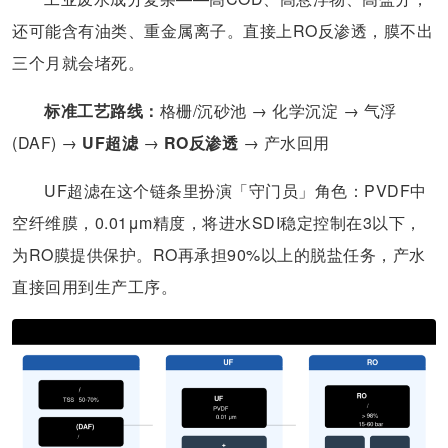
还可能含有油类、重金属离子。直接上RO反渗透，膜不出
三个月就会堵死。
标准工艺路线：
格栅/沉砂池 → 化学沉淀 → 气浮
(DAF) →
UF超滤
→
RO反渗透
→ 产水回用
UF超滤在这个链条里扮演「守门员」角色：PVDF中
空纤维膜，0.01μm精度，将进水SDI稳定控制在3以下，
为RO膜提供保护。RO再承担90%以上的脱盐任务，产水
直接回用到生产工序。