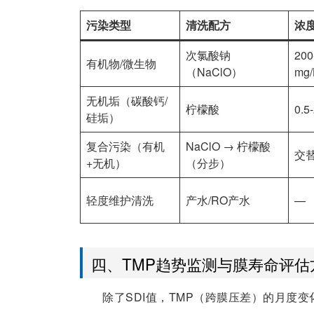
污染类型
清洗配方
浓
次氯酸钠
200
有机物/微生物
（NaClO）
mg/
无机垢（碳酸钙/
柠檬酸
0.5
硅垢）
复合污染（有机
NaClO → 柠檬酸
交
+无机）
（分步）
轻度维护清洗
产水/RO产水
—
四、TMP趋势监测与膜寿命评估
除了SDI值，TMP（跨膜压差）的月度