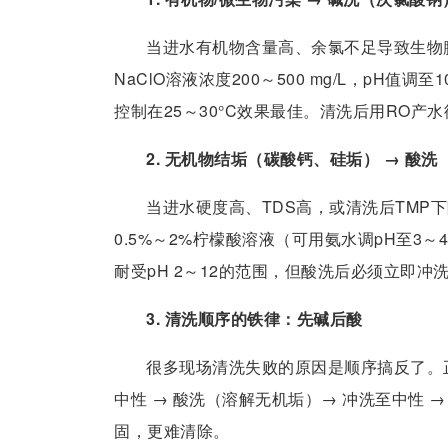
当进水有机物含量高、余氯不足导致生物
NaClO溶液浓度200～500 mg/L，pH值
控制在25～30°C效果最佳。清洗后用RO产
2. 无机物结垢（碳酸钙、硅垢） → 酸
当进水硬度高、TDS高，或清洗后TMP
0.5%～2%柠檬酸溶液（可用氨水调pH至3～
耐受pH 2～12的范围，但酸洗后必须立即冲
3. 清洗顺序的铁律：先碱后酸
很多现场清洗失败的原因是顺序搞反了。
中性 → 酸洗（溶解无机垢）→ 冲洗至中性
固，更难清除。