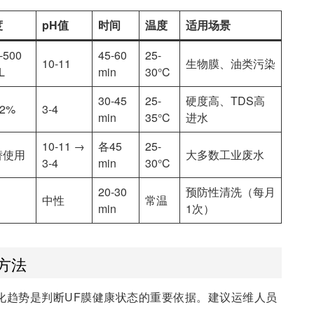
度
pH值
时间
温度
适用场景
-500
45-60
25-
10-11
生物膜、油类污染
L
min
30°C
30-45
25-
硬度高、TDS高
-2%
3-4
min
35°C
进水
10-11 →
各45
25-
替使用
大多数工业废水
3-4
min
30°C
20-30
预防性清洗（每月
中性
常温
min
1次）
方法
变化趋势是判断UF膜健康状态的重要依据。建议运维人员