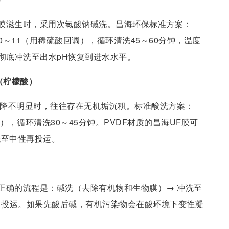
膜滋生时，采用次氯酸钠碱洗。昌海环保标准方案：
调至10～11（用稀硫酸回调），循环清洗45～60分钟，温度
水彻底冲洗至出水pH恢复到进水水平。
洗（柠檬酸）
下降不明显时，往往存在无机垢沉积。标准酸洗方案：
4），循环清洗30～45分钟。PVDF材质的昌海UF膜可
洗至中性再投运。
正确的流程是：碱洗（去除有机物和生物膜）→ 冲洗至
 → 投运。如果先酸后碱，有机污染物会在酸环境下变性凝