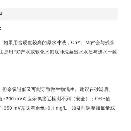
节
水
果用含硬度较高的原水冲洗，Ca²⁺、Mg²⁺会与残余
法是用RO产水或软化水彻底冲洗至出水水质与进水一致
靠
解，但余氯过低又可能导致微生物滋生。建议在砂滤后、
<200 mV对应余氯接近检测不到（安全）；ORP值
>350 mV意味着余氯>0.1 mg/L，须及时调整加氯量或