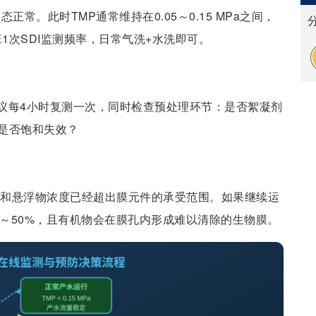
常。此时TMP通常维持在0.05～0.15 MPa之间，
班1次SDI监测频率，日常气洗+水洗即可。
议每4小时复测一次，同时检查预处理环节：是否絮凝剂
是否饱和失效？
体和悬浮物浓度已经超出膜元件的承受范围。如果继续运
%～50%，且有机物会在膜孔内形成难以清除的生物膜。