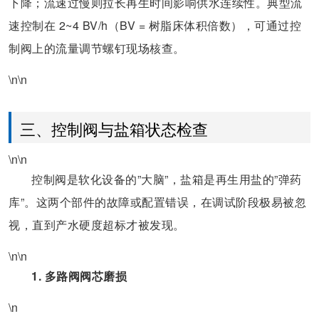
下降；流速过慢则拉长再生时间影响供水连续性。典型流
速控制在 2~4 BV/h（BV = 树脂床体积倍数），可通过控
制阀上的流量调节螺钉现场核查。
\n\n
三、控制阀与盐箱状态检查
\n\n
控制阀是软化设备的”大脑”，盐箱是再生用盐的”弹药
库”。这两个部件的故障或配置错误，在调试阶段极易被忽
视，直到产水硬度超标才被发现。
\n\n
1. 多路阀阀芯磨损
\n