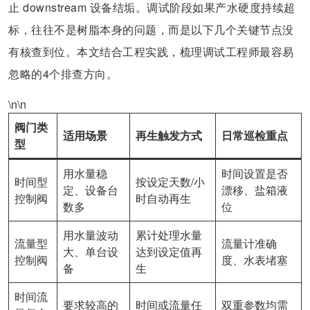
止 downstream 设备结垢。调试阶段如果产水硬度持续超
标，往往不是树脂本身的问题，而是以下几个关键节点没
有核查到位。本文结合工程实践，梳理调试工程师最容易
忽略的4个排查方向。
\n\n
阀门类
适用场景
再生触发方式
日常巡检重点
型
用水量稳
时间设置是否
时间型
按设定天数/小
定、设备台
漂移、盐箱液
控制阀
时自动再生
数多
位
用水量波动
累计处理水量
流量型
流量计准确
大、单台设
达到设定值再
控制阀
度、水表堵塞
备
生
时间流
要求较高的
时间或流量任
双重参数均需