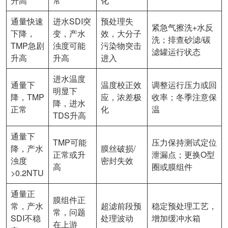
升高
常
化
通量快速
进水SDI突
预处理失
紧急气擦洗+水反
下降，
变，产水
效，大分子
洗；排查砂滤/碳
TMP急剧
浊度可能
污染物突击
滤罐运行状态
升高
升高
进入
进水温度
通量下
温度校正效
调整运行压力或回
明显下
降，TMP
应，浓差极
收率；冬季注意保
降，进水
正常
化
温
TDS升高
通量下
TMP可能
压力保持测试定位
降，产水
膜丝破损/
正常或升
泄漏点；更换O型
浊度
密封失效
高
圈或膜组件
>0.2NTU
通量正
膜组件正
常，产水
超滤前段预
稳定预处理工艺，
常，问题
SDI不稳
处理波动
增加缓冲水箱
在上游