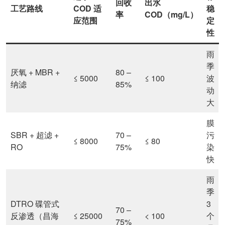
回收
出水
工艺路线
COD 适
稳
率
COD（mg/L）
应范围
定
性
雨
季
厌氧 + MBR +
80 –
≤ 5000
≤ 100
波
纳滤
85%
动
大
膜
SBR + 超滤 +
70 –
污
≤ 8000
≤ 80
RO
75%
染
快
雨
季
DTRO 碟管式
3
70 –
反渗透（昌海
≤ 25000
< 100
个
75%