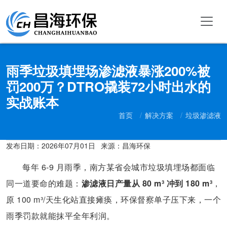
雨季垃圾填埋场渗滤液暴涨200%被
罚200万？DTRO撬装72小时出水的
实战账本
首页
解决方案
垃圾渗滤液
发布日期：
2026年07月01日
来源：昌海环保
每年 6-9 月雨季，南方某省会城市垃圾填埋场都面临
同一道要命的难题：
渗滤液日产量从 80 m³ 冲到 180 m³
，
原 100 m³/天生化站直接瘫痪，环保督察单子压下来，一个
雨季罚款就能抹平全年利润。