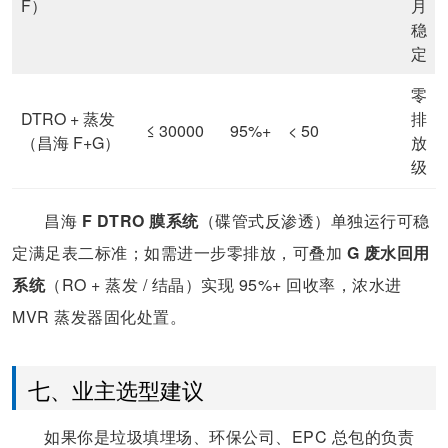
F）
月
稳
定
零
DTRO + 蒸发
排
≤ 30000
95%+
< 50
（昌海 F+G）
放
级
昌海
F DTRO 膜系统
（碟管式反渗透）单独运行可稳
定满足表二标准；如需进一步零排放，可叠加
G 废水回用
系统
（RO + 蒸发 / 结晶）实现 95%+ 回收率，浓水进
MVR 蒸发器固化处置。
七、业主选型建议
如果你是垃圾填埋场、环保公司、EPC 总包的负责