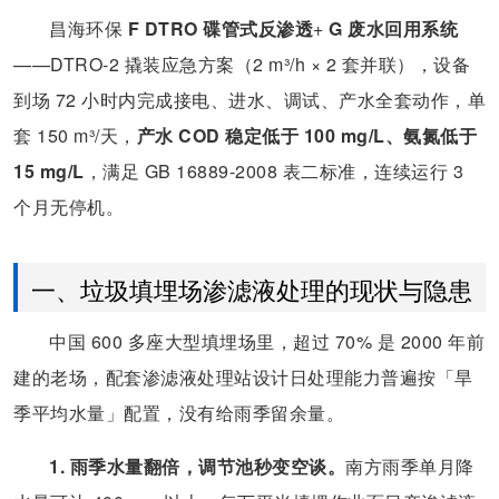
昌海环保
F DTRO 碟管式反渗透
+
G 废水回用系统
——DTRO-2 撬装应急方案（2 m³/h × 2 套并联），设备
到场 72 小时内完成接电、进水、调试、产水全套动作，单
套 150 m³/天，
产水 COD 稳定低于 100 mg/L、氨氮低于
15 mg/L
，满足 GB 16889-2008 表二标准，连续运行 3
个月无停机。
一、垃圾填埋场渗滤液处理的现状与隐患
中国 600 多座大型填埋场里，超过 70% 是 2000 年前
建的老场，配套渗滤液处理站设计日处理能力普遍按「旱
季平均水量」配置，没有给雨季留余量。
1. 雨季水量翻倍，调节池秒变空谈。
南方雨季单月降