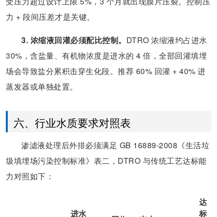
受压力超过设计上限 5%，3 个月就出现膜片压裂。控制压
力 + 段间压差才是关键。
3. 浓缩液回灌必须配比控制。
DTRO 浓缩液约占进水
30%，含盐量、有机物浓度是进水的 4 倍，全部回灌填埋
场会导致盐分累积击穿生化段。推荐 60% 回灌 + 40% 进
蒸发器或单独处置。
六、行业水质要求对照表
渗滤液处理后外排必须满足 GB 16889-2008《生活垃
圾填埋场污染控制标准》表二，DTRO 与传统工艺达标能
力对照如下：
达
进水
标