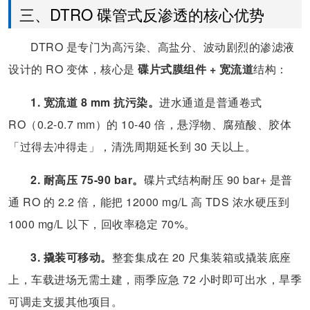
三、DTRO 碟管式反渗透的核心优势
DTRO 是专门为高污染、高盐分、波动剧烈的渗滤液
设计的 RO 变体，核心是
碟片式膜组件 + 宽流道
结构：
1. 宽流道 8 mm 抗污染。
进水通道是普通卷式
RO（0.2-0.7 mm）的 10-40 倍，悬浮物、腐殖酸、胶体
「过得去冲得走」，清洗周期延长到 30 天以上。
2. 耐高压 75-90 bar。
碟片式结构耐压 90 bar+ 是普
通 RO 的 2.2 倍，能把 12000 mg/L 高 TDS 浓水硬压到
1000 mg/L 以下，回收率稳定 70%。
3. 撬装可移动。
整套集成在 20 尺集装箱或撬装底座
上，车载进场无需土建，雨季应急 72 小时即可出水，旱季
可调走支援其他项目。