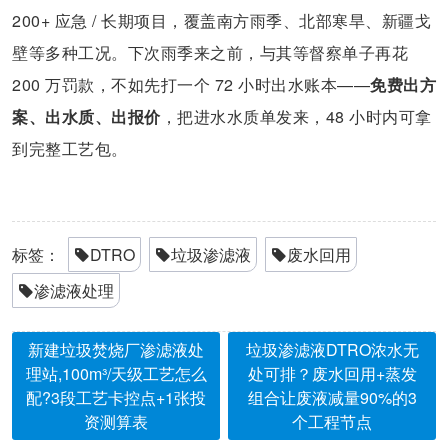
200+ 应急 / 长期项目，覆盖南方雨季、北部寒旱、新疆戈
壁等多种工况。下次雨季来之前，与其等督察单子再花
200 万罚款，不如先打一个 72 小时出水账本——
免费出方
案、出水质、出报价
，把进水水质单发来，48 小时内可拿
到完整工艺包。
标签：
DTRO
垃圾渗滤液
废水回用
渗滤液处理
新建垃圾焚烧厂渗滤液处
垃圾渗滤液DTRO浓水无
理站,100m³/天级工艺怎么
处可排？废水回用+蒸发
配?3段工艺卡控点+1张投
组合让废液减量90%的3
资测算表
个工程节点