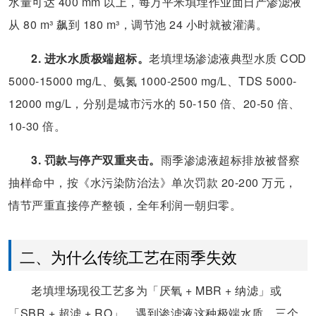
水量可达 400 mm 以上，每万平米填埋作业面日产渗滤液
从 80 m³ 飙到 180 m³，调节池 24 小时就被灌满。
2. 进水水质极端超标。
老填埋场渗滤液典型水质 COD
5000-15000 mg/L、氨氮 1000-2500 mg/L、TDS 5000-
12000 mg/L，分别是城市污水的 50-150 倍、20-50 倍、
10-30 倍。
3. 罚款与停产双重夹击。
雨季渗滤液超标排放被督察
抽样命中，按《水污染防治法》单次罚款 20-200 万元，
情节严重直接停产整顿，全年利润一朝归零。
二、为什么传统工艺在雨季失效
老填埋场现役工艺多为「厌氧 + MBR + 纳滤」或
「SBR + 超滤 + RO」，遇到渗滤液这种极端水质，三个