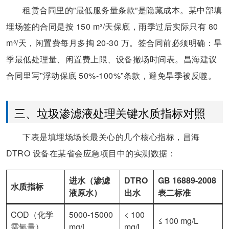
租赁合同里的”最低服务量条款”是隐藏成本。某中部填
埋场签的合同是按 150 m³/天保底，雨季过后实际只有 80
m³/天，闲置费每月多掏 20-30 万。签合同前必须明确：旱
季最低处理量、闲置费上限、设备撤场时间表。昌海建议
合同里写”浮动保底 50%-100%”条款，避免旱季被反噬。
三、垃圾渗滤液处理关键水质指标对照
下表是填埋场场长最关心的几个核心指标，昌海
DTRO 设备在某省会应急项目中的实测数据：
进水（渗滤
DTRO
GB 16889-2008
水质指标
液原水）
出水
表二标准
COD（化学
5000-15000
< 100
≤ 100 mg/L
需氧量）
mg/L
mg/L