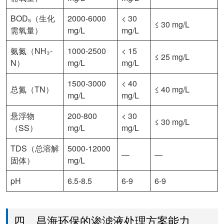
BOD₅（生化
2000-6000
< 30
≤ 30 mg/L
需氧量）
mg/L
mg/L
氨氮（NH₃-
1000-2500
< 15
≤ 25 mg/L
N）
mg/L
mg/L
1500-3000
< 40
总氮（TN）
≤ 40 mg/L
mg/L
mg/L
悬浮物
200-800
< 30
≤ 30 mg/L
（SS）
mg/L
mg/L
TDS（总溶解
5000-12000
—
—
固体）
mg/L
pH
6.5-8.5
6-9
6-9
四、昌海环保的渗滤液处理方案能力