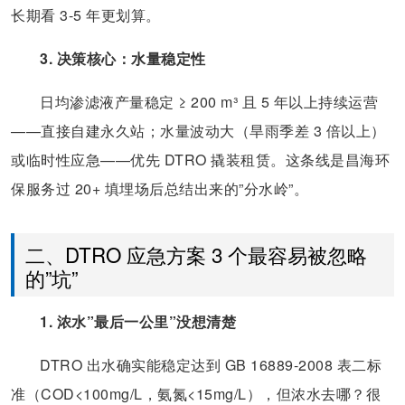
长期看 3-5 年更划算。
3. 决策核心：水量稳定性
日均渗滤液产量稳定 ≥ 200 m³ 且 5 年以上持续运营
——直接自建永久站；水量波动大（旱雨季差 3 倍以上）
或临时性应急——优先 DTRO 撬装租赁。这条线是昌海环
保服务过 20+ 填埋场后总结出来的”分水岭”。
二、DTRO 应急方案 3 个最容易被忽略
的”坑”
1. 浓水”最后一公里”没想清楚
DTRO 出水确实能稳定达到 GB 16889-2008 表二标
准（COD<100mg/L，氨氮<15mg/L），但浓水去哪？很