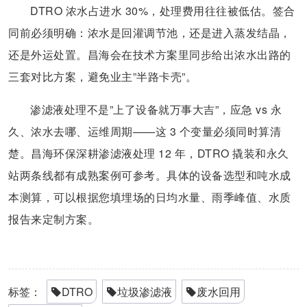
DTRO 浓水占进水 30%，处理费用往往被低估。签合
同前必须明确：浓水是回灌调节池，还是进入蒸发结晶，
还是外运处置。昌海会在技术方案里同步给出浓水出路的
三套对比方案，避免业主”半路卡壳”。
渗滤液处理不是”上了设备就万事大吉”，应急 vs 永
久、浓水去哪、运维周期——这 3 个变量必须同时算清
楚。昌海环保深耕渗滤液处理 12 年，DTRO 撬装和永久
站两条线都有成熟案例可参考。具体的设备选型和吨水成
本测算，可以根据您填埋场的日均水量、雨季峰值、水质
报告来定制方案。
标签：
DTRO
垃圾渗滤液
废水回用