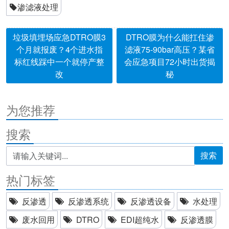
渗滤液处理
垃圾填埋场应急DTRO膜3
DTRO膜为什么能扛住渗
个月就报废？4个进水指
滤液75-90bar高压？某省
标红线踩中一个就停产整
会应急项目72小时出货揭
改
秘
为您推荐
搜索
搜索
热门标签
反渗透
反渗透系统
反渗透设备
水处理
废水回用
DTRO
EDI超纯水
反渗透膜