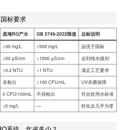
 国标要求
昌海RO产水
GB 5749-2022限值
达标说明
<30 mg/L
<500 mg/L
远优于国标
<50 μS/cm
<1000 μS/cm
达到纯水级别
<0.2 NTU
<1 NTU
满足工艺要求
未检出
<100 CFU/mL
UV杀菌保障
0 CFU/100mL
不得检出
符合饮用水标准
<5 mg/L
—
软化后几乎为零
RO系统，年省多少？