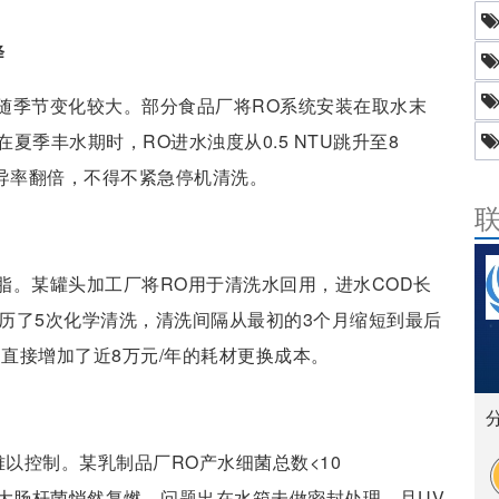
降
随季节变化较大。部分食品厂将RO系统安装在取水末
季丰水期时，RO进水浊度从0.5 NTU跳升至8
电导率翻倍，不得不紧急停机清洗。
脂。某罐头加工厂将RO用于清洗水回用，进水COD长
月内经历了5次化学清洗，清洗间隔从最初的3个月缩短到最后
，直接增加了近8万元/年的耗材更换成本。
难以控制。某乳制品厂RO产水细菌总数<10
后，大肠杆菌悄然复燃。问题出在水箱未做密封处理，且UV