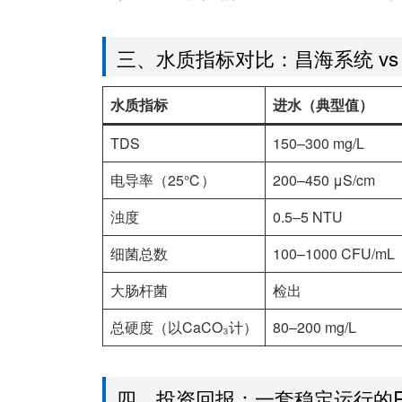
三、水质指标对比：昌海系统 vs
水质指标
进水（典型值）
TDS
150–300 mg/L
电导率（25℃）
200–450 μS/cm
浊度
0.5–5 NTU
细菌总数
100–1000 CFU/mL
大肠杆菌
检出
总硬度（以CaCO₃计）
80–200 mg/L
四、投资回报：一套稳定运行的