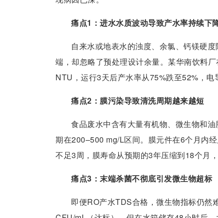
痛点1：进水水质波动导致产水率持续下
自来水或地表水的浊度、余氯、钙镁硬度
端，却忽略了预处理设计余量。某华南饮料厂在夏
NTU，运行3天后产水率从75%跌至52%，
痛点2：膜污染导致清洗周期越来越短
食品废水中含有大量有机物、微生物和油
期在200–500 mg/L区间。膜元件在6个
不足3周，膜寿命从预期的3年压缩到18个月
痛点3：末端杀菌不彻底引发微生物超标
即便RO产水TDS合格，微生物指标仍然
CFU/mL（达标），但在水箱储存48小时