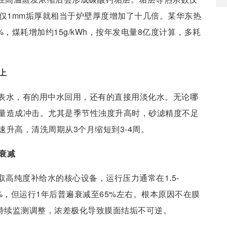
(m·K)——仅1mm垢厚就相当于炉壁厚度增加了十几倍。某华东热
，煤耗增加约15g/kWh，按年发电量8亿度计算，多耗
上
表水，有的用中水回用，还有的直接用淡化水。无论哪
量造成冲击。尤其是季节性浊度升高时，砂滤精度不足
升高，清洗周期从3个月缩短到3-4周。
衰减
取高纯度补给水的核心设备，运行压力通常在1.5-
5%，但运行1年后普遍衰减至65%左右。根本原因不在膜
有持续监测调整，浓差极化导致膜面结垢不可逆。