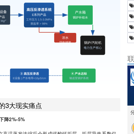
的3大现实痛点
降2%-5%
L），在高温蒸发浓缩后会形成碳酸钙垢层。垢层导热系数仅