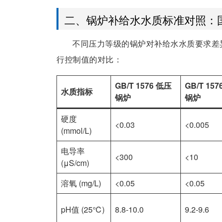
二、锅炉补给水水质标准对照：国标
不同压力等级的锅炉对补给水水质要求差异显
行控制值的对比：
GB/T 1576 低压
GB/T 15
水质指标
锅炉
锅炉
硬度
<0.03
<0.005
(mmol/L)
电导率
<300
<10
(μS/cm)
溶氧 (mg/L)
<0.05
<0.05
pH值 (25℃)
8.8-10.0
9.2-9.6