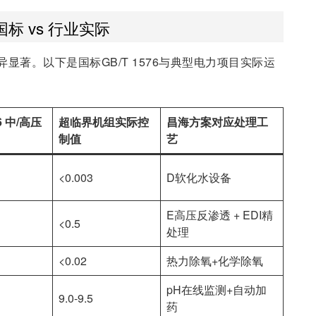
 vs 行业实际
著。以下是国标GB/T 1576与典型电力项目实际运
76 中/高压
超临界机组实际控
昌海方案对应处理工
制值
艺
<0.003
D软化水设备
E高压反渗透 + EDI精
<0.5
处理
<0.02
热力除氧+化学除氧
pH在线监测+自动加
9.0-9.5
药