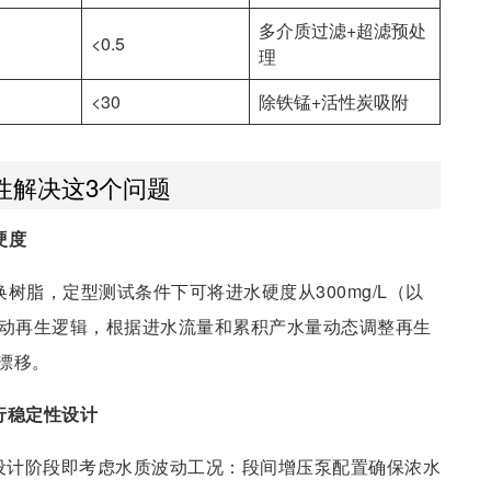
多介质过滤+超滤预处
<0.5
理
<30
除铁锰+活性炭吸附
性解决这3个问题
硬度
树脂，定型测试条件下可将进水硬度从300mg/L（以
内置自动再生逻辑，根据进水流量和累积产水量动态调整再生
漂移。
行稳定性设计
在设计阶段即考虑水质波动工况：段间增压泵配置确保浓水