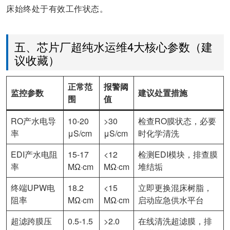
床始终处于有效工作状态。
五、芯片厂超纯水运维4大核心参数（建
议收藏）
正常范
报警阈
监控参数
建议处置措施
围
值
RO产水电导
10-20
>30
检查RO膜状态，必要
率
μS/cm
μS/cm
时化学清洗
EDI产水电阻
15-17
<12
检测EDI模块，排查膜
率
MΩ·cm
MΩ·cm
堆结垢
终端UPW电
18.2
<15
立即更换混床树脂，
阻率
MΩ·cm
MΩ·cm
启动应急供水平台
超滤跨膜压
0.5-1.5
>2.0
在线清洗超滤膜，排