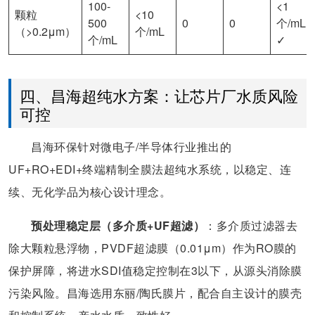
100-
<1
颗粒
<10
500
0
0
个/mL
（>0.2μm）
个/mL
个/mL
✓
四、昌海超纯水方案：让芯片厂水质风险
可控
昌海环保针对微电子/半导体行业推出的
UF+RO+EDI+终端精制全膜法超纯水系统，以稳定、连
续、无化学品为核心设计理念。
预处理稳定层（多介质+UF超滤）
：多介质过滤器去
除大颗粒悬浮物，PVDF超滤膜（0.01μm）作为RO膜的
保护屏障，将进水SDI值稳定控制在3以下，从源头消除膜
污染风险。昌海选用东丽/陶氏膜片，配合自主设计的膜壳