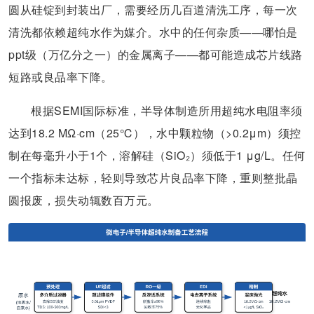
圆从硅锭到封装出厂，需要经历几百道清洗工序，每一次
清洗都依赖超纯水作为媒介。水中的任何杂质——哪怕是
ppt级（万亿分之一）的金属离子——都可能造成芯片线路
短路或良品率下降。
根据SEMI国际标准，半导体制造所用超纯水电阻率须
达到18.2 MΩ·cm（25℃），水中颗粒物（>0.2μm）须控
制在每毫升小于1个，溶解硅（SiO₂）须低于1 μg/L。任何
一个指标未达标，轻则导致芯片良品率下降，重则整批晶
圆报废，损失动辄数百万元。