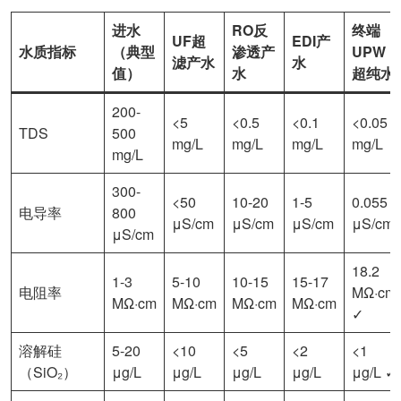
进水
RO反
终端
UF超
EDI产
水质指标
（典型
渗透产
UPW
滤产水
水
值）
水
超纯水
200-
<5
<0.5
<0.1
<0.05
TDS
500
mg/L
mg/L
mg/L
mg/L
mg/L
300-
<50
10-20
1-5
0.055
电导率
800
μS/cm
μS/cm
μS/cm
μS/cm
μS/cm
18.2
1-3
5-10
10-15
15-17
电阻率
MΩ·cm
MΩ·cm
MΩ·cm
MΩ·cm
MΩ·cm
✓
溶解硅
5-20
<10
<5
<2
<1
（SiO₂）
μg/L
μg/L
μg/L
μg/L
μg/L ✓