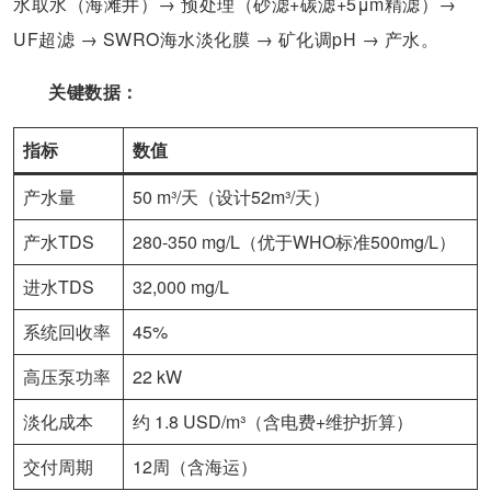
水取水（海滩井）→ 预处理（砂滤+碳滤+5μm精滤）→
UF超滤 → SWRO海水淡化膜 → 矿化调pH → 产水。
关键数据：
指标
数值
产水量
50 m³/天（设计52m³/天）
产水TDS
280-350 mg/L（优于WHO标准500mg/L）
进水TDS
32,000 mg/L
系统回收率
45%
高压泵功率
22 kW
淡化成本
约 1.8 USD/m³（含电费+维护折算）
交付周期
12周（含海运）