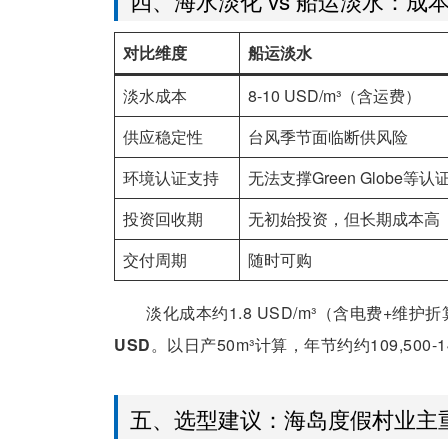
四、海水淡化 vs 船运淡水：成
对比维度
船运淡水
淡水成本
8-10 USD/m³（含运费）
供应稳定性
台风季节面临断供风险
环境认证支持
无法支撑Green Globe等认
投资回收期
无初始投资，但长期成本高
交付周期
随时可购
淡化成本约1.8 USD/m³（含电费+维护折算
USD
。以日产50m³计算，年节约约109,500-1
五、选型建议：海岛度假村业主