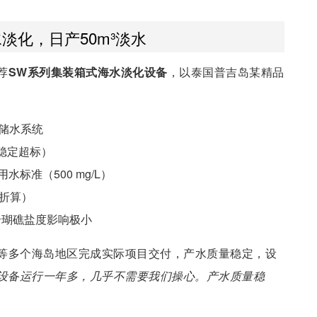
淡化，日产50m³淡水
荐
SW系列集装箱式海水淡化设备
，以泰国普吉岛某精品
水箱储水系统
，稳定超标）
用水标准（500 mg/L）
护折算）
珊瑚礁盐度影响极小
等多个海岛地区完成实际项目交付，产水质量稳定，设
“设备运行一年多，几乎不需要我们操心。产水质量稳