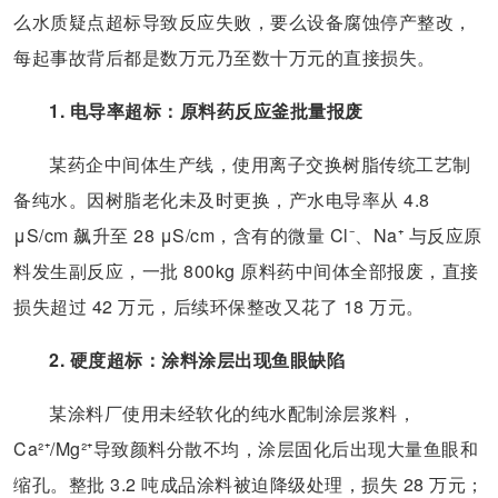
么水质疑点超标导致反应失败，要么设备腐蚀停产整改，
每起事故背后都是数万元乃至数十万元的直接损失。
1. 电导率超标：原料药反应釜批量报废
某药企中间体生产线，使用离子交换树脂传统工艺制
备纯水。因树脂老化未及时更换，产水电导率从 4.8
μS/cm 飙升至 28 μS/cm，含有的微量 Cl⁻、Na⁺ 与反应原
料发生副反应，一批 800kg 原料药中间体全部报废，直接
损失超过 42 万元，后续环保整改又花了 18 万元。
2. 硬度超标：涂料涂层出现鱼眼缺陷
某涂料厂使用未经软化的纯水配制涂层浆料，
Ca²⁺/Mg²⁺导致颜料分散不均，涂层固化后出现大量鱼眼和
缩孔。整批 3.2 吨成品涂料被迫降级处理，损失 28 万元；