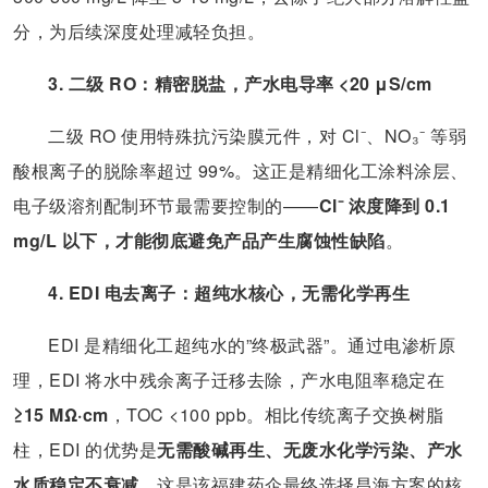
分，为后续深度处理减轻负担。
3. 二级 RO：精密脱盐，产水电导率 <20 μS/cm
二级 RO 使用特殊抗污染膜元件，对 Cl⁻、NO₃⁻ 等弱
酸根离子的脱除率超过 99%。这正是精细化工涂料涂层、
电子级溶剂配制环节最需要控制的——
Cl⁻ 浓度降到 0.1
mg/L 以下，才能彻底避免产品产生腐蚀性缺陷
。
4. EDI 电去离子：超纯水核心，无需化学再生
EDI 是精细化工超纯水的”终极武器”。通过电渗析原
理，EDI 将水中残余离子迁移去除，产水电阻率稳定在
≥15 MΩ·cm
，TOC <100 ppb。相比传统离子交换树脂
柱，EDI 的优势是
无需酸碱再生、无废水化学污染、产水
水质稳定不衰减
。这是该福建药企最终选择昌海方案的核