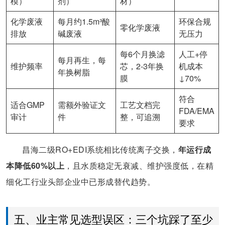
模）
剂）
材）
化学废液
每月约1.5m³酸
环保合规
零化学废液
排放
碱废液
无压力
每6个月换滤
人工+停
每月再生，每
维护频率
芯，2-3年换
机成本
年换树脂
膜
↓70%
符合
适合GMP
需额外验证文
工艺文档完
FDA/EMA
审计
件
整，可追溯
要求
昌海二级RO+EDI系统相比传统离子交换，
年运行成
本降低60%以上
，且水质稳定无衰减、维护强度低，在精
细化工行业头部企业中已形成替代趋势。
五、业主常见选型误区：三个坑踩了至少