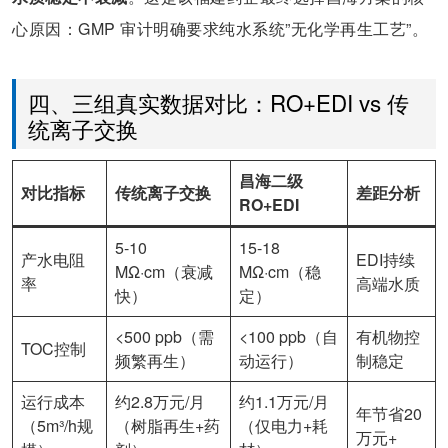
心原因：GMP 审计明确要求纯水系统”无化学再生工艺”。
四、三组真实数据对比：RO+EDI vs 传
统离子交换
昌海二级
对比指标
传统离子交换
差距分析
RO+EDI
5-10
15-18
产水电阻
EDI持续
MΩ·cm（衰减
MΩ·cm（稳
率
高端水质
快）
定）
<500 ppb（需
<100 ppb（自
有机物控
TOC控制
频繁再生）
动运行）
制稳定
运行成本
约2.8万元/月
约1.1万元/月
年节省20
（5m³/h规
（树脂再生+药
（仅电力+耗
万元+