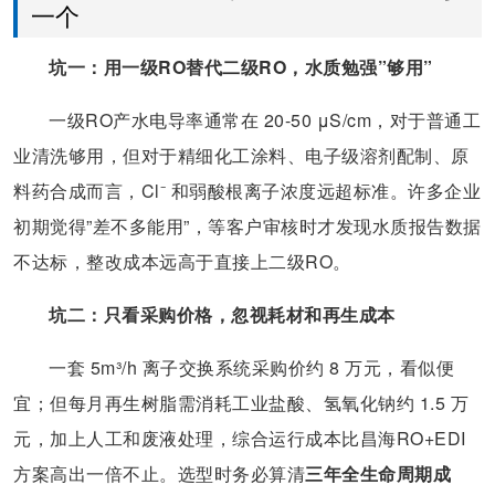
一个
坑一：用一级RO替代二级RO，水质勉强”够用”
一级RO产水电导率通常在 20-50 μS/cm，对于普通工
业清洗够用，但对于精细化工涂料、电子级溶剂配制、原
料药合成而言，Cl⁻ 和弱酸根离子浓度远超标准。许多企业
初期觉得”差不多能用”，等客户审核时才发现水质报告数据
不达标，整改成本远高于直接上二级RO。
坑二：只看采购价格，忽视耗材和再生成本
一套 5m³/h 离子交换系统采购价约 8 万元，看似便
宜；但每月再生树脂需消耗工业盐酸、氢氧化钠约 1.5 万
元，加上人工和废液处理，综合运行成本比昌海RO+EDI
方案高出一倍不止。选型时务必算清
三年全生命周期成