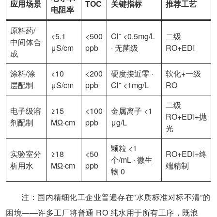
应用场景
TOC
关键指标
推荐工艺
电阻率
原料药/
<5.1
<500
Cl⁻ <0.5mg/L
二级
中间体合
μS/cm
ppb
· 无菌级
RO+EDI
成
涂料/涂
<10
<200
硬度接近零 ·
软化+一级
层配制
μS/cm
ppb
Cl⁻ <1mg/L
RO
二级
电子级溶
≥15
<100
金属离子 <1
RO+EDI+抛
剂配制
MΩ·cm
ppb
μg/L
光
颗粒 <1
实验室分
≥18
<50
RO+EDI+终
个/mL · 微生
析用水
MΩ·cm
ppb
端精制
物 0
注：国内精细化工企业普遍存在”水质标准对标不清”的
困境——许多工厂将普通 RO 纯水用于所有工序，既浪