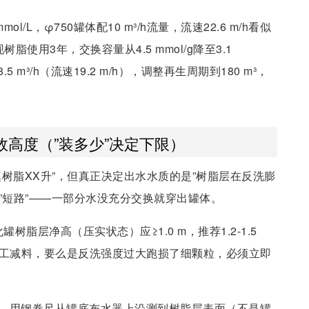
ol/L，φ750罐体配10 m³/h流量，流速22.6 m/h看似
树脂使用3年，交换容量从4.5 mmol/g降至3.1
 m³/h（流速19.2 m/h），调整再生周期到180 m³，
高度（”装多少”决定下限）
填树脂XX升”，但真正决定出水水质的是”树脂层在反洗膨
”短路”——一部分水没充分交换就穿出罐体。
化罐树脂层净高（压实状态）应≥1.0 m，推荐1.2-1.5
么是偷工减料，要么是反洗强度过大跑损了细颗粒，必须立即
，用钢卷尺从罐底布水器上沿测到树脂层表面（不是罐