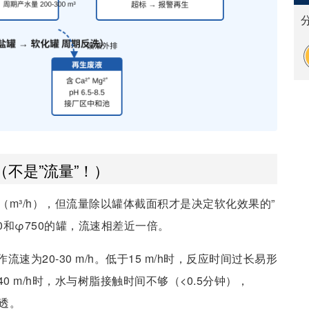
不是”流量”！）
（m³/h），但流量除以罐体截面积才是决定软化效果的”
500和φ750的罐，流速相差近一倍。
流速为20-30 m/h。低于15 m/h时，反应时间过长易形
0 m/h时，水与树脂接触时间不够（<0.5分钟），
穿透。