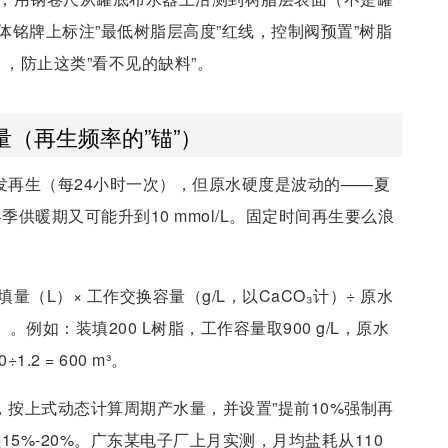
铭牌上标注”最低树脂层高度”红线，控制阀预置”树脂
），防止这类”看不见的缺料”。
（再生频率的”锚”）
触发再生（每24小时一次），但原水硬度是波动的——夏
L，冬季供暖期又可能升到10 mmol/L。固定时间再生要么浪
填量（L）× 工作交换容量（g/L，以CaCO₃计）÷ 原水
数）。例如：装填200 L树脂，工作容量取900 g/L，原水
1.2 = 600 m³。
，按上式动态计算周期产水量，并设置”提前10%强制再
5%-20%。广东某电子厂上月实测，月均盐耗从110