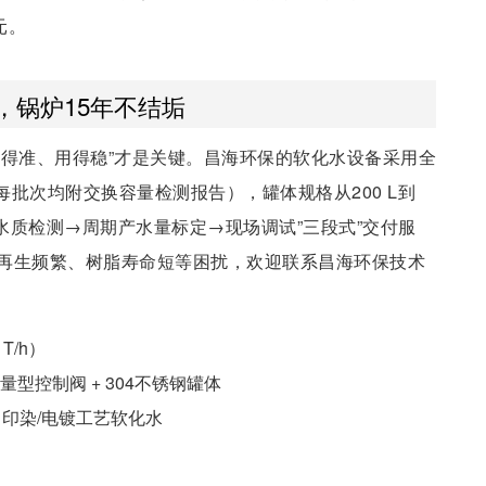
元。
，锅炉15年不结垢
控得准、用得稳”才是关键。昌海环保的软化水设备采用全
每批次均附交换容量检测报告），罐体规格从200 L到
提供原水水质检测→周期产水量标定→现场调试”三段式”交付服
再生频繁、树脂寿命短等困扰，欢迎联系昌海环保技术
T/h）
量型控制阀 + 304不锈钢罐体
印染/电镀工艺软化水