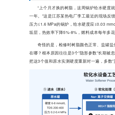
“上个月才换的树脂，这周锅炉给水硬度就跳到
一年。”这是江苏某热电厂李工最近的现场反馈。G
压力≤1.6 MPa的锅炉，给水硬度应≤0.03 
垢层，热效率下降5%-8%，燃料成本每年多花
奇怪的是，检修时树脂颜色正常、盐罐盐
在哪？根本原因往往是3个”隐形参数”长期被
把这3个值和原水实测硬度重新对一遍，多数”