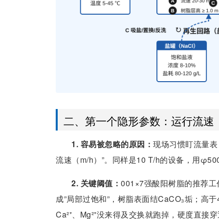
二、第一个隐形参数：运行流速（
1. 容易被忽略的原因：
现场习惯盯流量表
流速（m/h）”。同样是10 T/h的设备，用φ
2. 关键阈值：
001×7强酸阳树脂的推荐工作
成”局部过饱和”，树脂表面结CaCO₃垢；高于4
Ca²⁺、Mg²⁺没来得及交换就跑掉，硬度直接