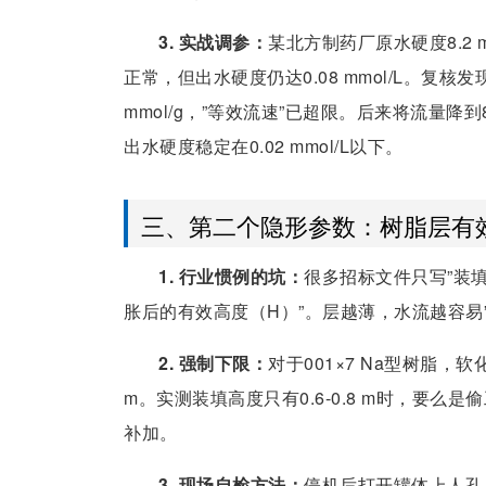
3. 实战调参：
某北方制药厂原水硬度8.2 mm
正常，但出水硬度仍达0.08 mmol/L。复核发现
mmol/g，”等效流速”已超限。后来将流量降到8.5
出水硬度稳定在0.02 mmol/L以下。
三、第二个隐形参数：树脂层有效
1. 行业惯例的坑：
很多招标文件只写”装
胀后的有效高度（H）”。层越薄，水流越容易
2. 强制下限：
对于001×7 Na型树脂，软
m。实测装填高度只有0.6-0.8 m时，要
补加。
3. 现场自检方法：
停机后打开罐体上人孔