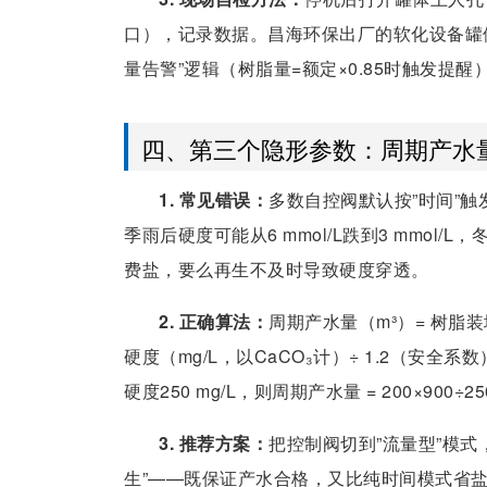
口），记录数据。昌海环保出厂的软化设备罐体
量告警”逻辑（树脂量=额定×0.85时触发提醒
四、第三个隐形参数：周期产水量
1. 常见错误：
多数自控阀默认按”时间”
季雨后硬度可能从6 mmol/L跌到3 mmol/
费盐，要么再生不及时导致硬度穿透。
2. 正确算法：
周期产水量（m³）= 树脂装
硬度（mg/L，以CaCO₃计）÷ 1.2（安全系
硬度250 mg/L，则周期产水量 = 200×900÷250÷
3. 推荐方案：
把控制阀切到”流量型”模式
生”——既保证产水合格，又比纯时间模式省盐1