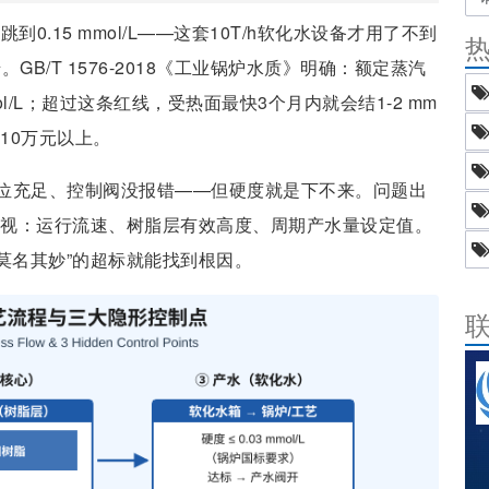
0.15 mmol/L——这套10T/h软化水设备才用了不到
B/T 1576-2018《工业锅炉水质》明确：额定蒸汽
mmol/L；超过这条红线，受热面最快3个月内就会结1-2 mm
10万元以上。
位充足、控制阀没报错——但硬度就是下不来。问题出
忽视：运行流速、树脂层有效高度、周期产水量设定值。
莫名其妙”的超标就能找到根因。