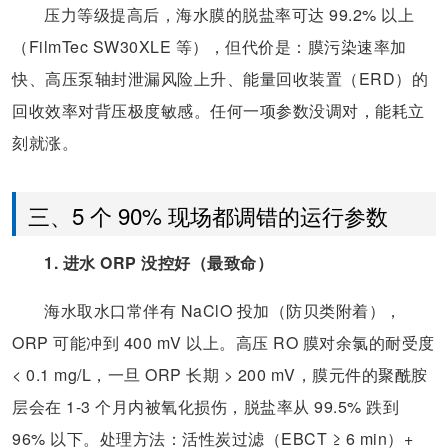
压力等级提高后，海水膜的脱盐率可达 99.2% 以上
（FilmTec SW30XLE 等），但代价是：膜污染速率加
快、高压泵轴封泄漏风险上升、能量回收装置（ERD）的
回收效率对背压极度敏感。任何一项参数没调对，能耗立
刻就涨。
三、5 个 90% 现场都调错的运行参数
1. 进水 ORP 没控好（最致命）
海水取水口常伴有 NaClO 投加（防贝类附着），
ORP 可能冲到 400 mV 以上。高压 RO 膜对余氯的耐受度
< 0.1 mg/L，一旦 ORP 长期 > 200 mV，膜元件的聚酰胺
层会在 1-3 个月内被氧化损伤，脱盐率从 99.5% 跌到
96% 以下。处理方法：活性炭过滤（EBCT ≥ 6 min）+