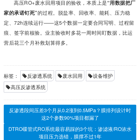
高压RO+废水回用项目的验收，本质上是
“用数据把厂
家的承诺钉死”
的过程。脱盐率、回收率、能耗、压力稳
定、72h连续运行——这5个数据一定要合同写明、过程留
痕、签字前核验。业主验收时多花一周时间盯数据，比运
营后花三个月补救划算得多。
标签：
反渗透系统
废水回用
设备维护
高压反渗透系统
反渗透段间压差3个月从0.2涨到0.5MPa？膜排列设计时
这2个参数90%项目都漏了
DTRO碟管式RO系统最容易踩的3个坑：渗滤液/RO浓水
项目压力选错，膜撑不过1年