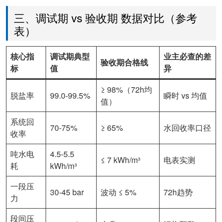
三、调试期 vs 验收期 数据对比（参考
表）
核心指
调试期典型
业主必查的差
验收期合格线
标
值
异
≥ 98%（72h均
脱盐率
99.0-99.5%
瞬时 vs 均值
值）
系统回
70-75%
≥ 65%
水回收率口径
收率
吨水电
4.5-5.5
≤ 7 kWh/m³
电表实测
耗
kWh/m³
一段压
30-45 bar
波动 ≤ 5%
72h趋势
力
段间压