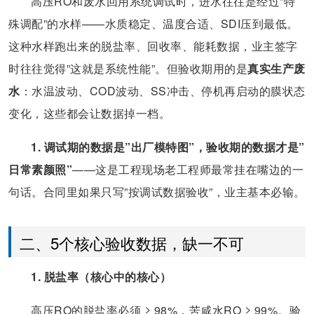
高压RO和废水回用系统调试时，进水往往是经过”特
殊调配”的水样——水质稳定、温度合适、SDI压到最低。
这种水样跑出来的脱盐率、回收率、能耗数据，业主签字
时往往觉得”这就是系统性能”。但验收期用的是
真实生产废
水
：水温波动、COD波动、SS冲击、停机再启动的膜状态
变化，这些都会让数据掉一档。
1. 调试期的数据是”出厂模特图”，验收期的数据才是”
日常素颜照”
——这是工程现场老工程师最常挂在嘴边的一
句话。合同里如果只写”按调试数据验收”，业主基本必输。
二、5个核心验收数据，缺一不可
1. 脱盐率（核心中的核心）
高压RO的脱盐率必须 ≥ 98%，苦咸水RO ≥ 99%。验