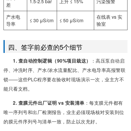
1.5-2.5 bar
上升 ≤ 15%
污染预警
差
产水电
在线表 vs 实
≤ 30 μS/cm
≤ 50 μS/cm
导率
验室
四、签字前必查的5个细节
1. 查自动控制逻辑（90%项目栽这）
：高压泵自动启
停、冲洗时序、产水/浓水流量配比、产水电导率高报警联
锁——这些PLC程序要在验收时现场演示一次，业主方不
能只看文档。
2. 查膜元件出厂证明 vs 安装清单
：每支膜元件都有
唯一序列号和出厂检测报告，业主必须现场核对安装到位
的膜元件序列号与清单一致，防止以次充好。