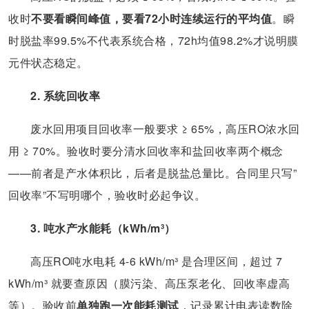
收时
不要看瞬间峰值，要看72小时连续运行的平均值
。瞬
时脱盐率99.5%不代表系统合格，72h均值98.2%才说明膜
元件状态稳定。
2. 系统回收率
废水回用项目回收率一般要求 ≥ 65%，高压RO浓水回
用 ≥ 70%。验收时要分清水回收率和盐回收率两个概念
——前者是产水体积比，后者是脱盐总量比。合同里只写”
回收率”不写明哪个，验收时必起争议。
3. 吨水产水能耗（kWh/m³）
高压RO吨水电耗 4-6 kWh/m³ 是合理区间，超过 7
kWh/m³ 就要查原因（膜污染、高压泵老化、回收率虚高
等）。验收前
单独跑一次能耗测试
，记录累计电表读数除