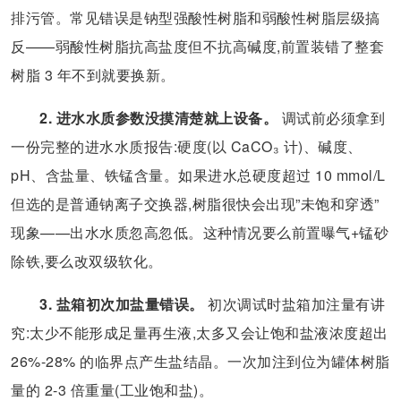
排污管。常见错误是钠型强酸性树脂和弱酸性树脂层级搞
反——弱酸性树脂抗高盐度但不抗高碱度,前置装错了整套
树脂 3 年不到就要换新。
2. 进水水质参数没摸清楚就上设备。
调试前必须拿到
一份完整的进水水质报告:硬度(以 CaCO₃ 计)、碱度、
pH、含盐量、铁锰含量。如果进水总硬度超过 10 mmol/L
但选的是普通钠离子交换器,树脂很快会出现”未饱和穿透”
现象——出水水质忽高忽低。这种情况要么前置曝气+锰砂
除铁,要么改双级软化。
3. 盐箱初次加盐量错误。
初次调试时盐箱加注量有讲
究:太少不能形成足量再生液,太多又会让饱和盐液浓度超出
26%-28% 的临界点产生盐结晶。一次加注到位为罐体树脂
量的 2-3 倍重量(工业饱和盐)。