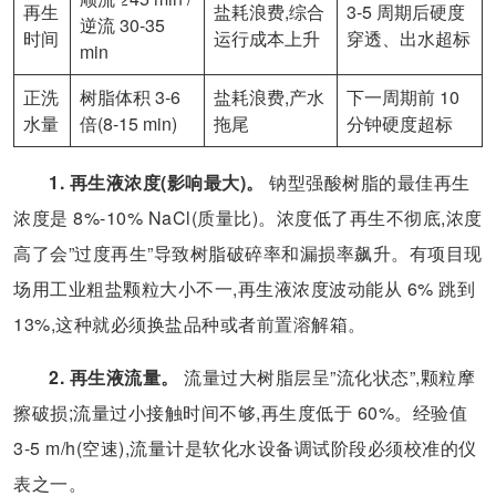
再生
盐耗浪费,综合
3-5 周期后硬度
逆流 30-35
时间
运行成本上升
穿透、出水超标
min
正洗
树脂体积 3-6
盐耗浪费,产水
下一周期前 10
水量
倍(8-15 min)
拖尾
分钟硬度超标
1. 再生液浓度(影响最大)。
钠型强酸树脂的最佳再生
浓度是 8%-10% NaCl(质量比)。浓度低了再生不彻底,浓度
高了会”过度再生”导致树脂破碎率和漏损率飙升。有项目现
场用工业粗盐颗粒大小不一,再生液浓度波动能从 6% 跳到
13%,这种就必须换盐品种或者前置溶解箱。
2. 再生液流量。
流量过大树脂层呈”流化状态”,颗粒摩
擦破损;流量过小接触时间不够,再生度低于 60%。经验值
3-5 m/h(空速),流量计是软化水设备调试阶段必须校准的仪
表之一。