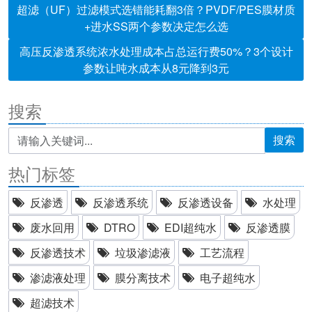
超滤（UF）过滤模式选错能耗翻3倍？PVDF/PES膜材质
+进水SS两个参数决定怎么选
高压反渗透系统浓水处理成本占总运行费50%？3个设计
参数让吨水成本从8元降到3元
搜索
搜索
热门标签
反渗透
反渗透系统
反渗透设备
水处理
废水回用
DTRO
EDI超纯水
反渗透膜
反渗透技术
垃圾渗滤液
工艺流程
渗滤液处理
膜分离技术
电子超纯水
超滤技术