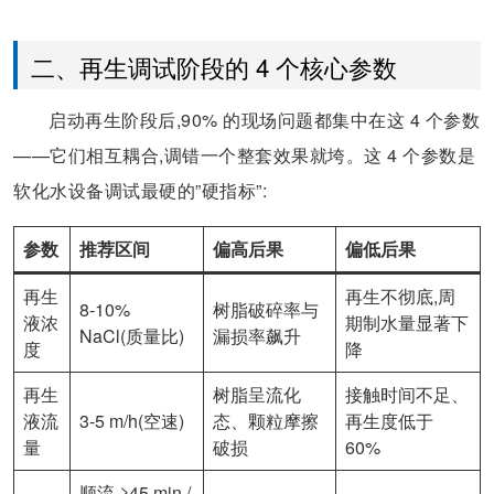
二、再生调试阶段的 4 个核心参数
启动再生阶段后,90% 的现场问题都集中在这 4 个参数
——它们相互耦合,调错一个整套效果就垮。这 4 个参数是
软化水设备调试最硬的”硬指标”:
参数
推荐区间
偏高后果
偏低后果
再生
再生不彻底,周
8-10%
树脂破碎率与
液浓
期制水量显著下
NaCl(质量比)
漏损率飙升
度
降
再生
树脂呈流化
接触时间不足、
液流
3-5 m/h(空速)
态、颗粒摩擦
再生度低于
量
破损
60%
顺流 ≥45 min /