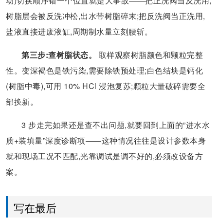
动)切换顺序错一个位置就是大事故——把正洗阀当反洗用,
树脂层会被反洗冲松,出水带树脂碎末;把反洗阀当正洗用,
盐液直接进废液缸,周期制水量立刻腰斩。
第三步:查树脂状态。
取样观察树脂颜色和颗粒完整
性。变深褐色是铁污染,需要除铁预处理;白色结块是钙化
(树脂中毒),可用 10% HCl 浸泡复苏;颗粒大量破碎需要全
部换新。
3 步走完如果还是查不出问题,就要回到上面的”进水水
质+装填量”深度诊断项——这种情况往往是设计参数本身
就和现场工况不匹配,光靠调试是调不好的,必须改设备方
案。
写在最后