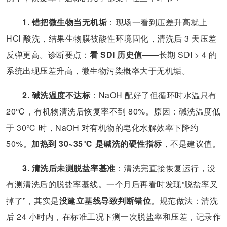
1. 错把微生物当无机垢
：现场一看到压差升高就上
HCl 酸洗，结果生物膜被酸性环境固化，清洗后 3 天压差
反弹更高。诊断要点：
看 SDI 历史值
——长期 SDI > 4 的
系统出现压差升高，微生物污染概率大于无机垢。
2. 碱洗温度不达标
：NaOH 配好了但循环时水温只有
20℃，有机物清洗后恢复率不到 80%。原因：碱洗温度低
于 30℃ 时，NaOH 对有机物的皂化水解效率下降约
50%。
加热到 30~35℃ 是碱洗的硬性指标
，不是建议值。
3. 清洗后未测脱盐率基准
：清洗完直接恢复运行，没
有测清洗后的脱盐率基线。一个月后再看时发现”脱盐率又
掉了”，其实是
没建立基线导致判断错位
。规范做法：清洗
后 24 小时内，在标准工况下测一次脱盐率和压差，记录作