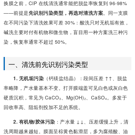
换膜之前，CIP 在线清洗通常能把脱盐率恢复到 96-98%
——前提是
先识别污染类型，再选对清洗方案
。同一支膜
在不同污染下清洗效果可差 30%：酸洗只对无机垢有效，
碱洗主要对付有机物和微生物，盲目用一种方案洗三种污
染，恢复率通常不超过 50%。
一、清洗前先识别污染类型
1. 无机垢污染
（钙镁盐结晶）：段间压差 ↑↑、脱盐
率略降，产水量基本不变。打开膜端盖可见白色或灰白色
硬质沉积，常见为 CaCO₃、Mg(OH)₂、CaSO₄。多发于
回收率高、阻垢剂投加不足的系统。
2. 有机物/胶体污染
：产水量 ↓↓、压差缓慢上升，清
洗周期越来越短。膜面呈棕黄色黏滑层，多为腐殖酸、油