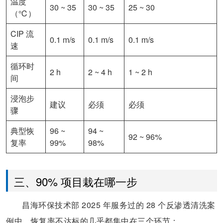
温度
30 ~ 35
30 ~ 35
25 ~ 30
（℃）
CIP 流
0.1 m/s
0.1 m/s
0.1 m/s
速
循环时
2 h
2 ~ 4 h
1 ~ 2 h
间
浸泡步
建议
必须
必须
骤
典型恢
96 ~
94 ~
92 ~ 96%
复率
99%
98%
三、90% 项目栽在哪一步
昌海环保技术部 2025 年服务过的 28 个反渗透清洗案
例中，恢复率不达标的几乎都集中在三个环节：