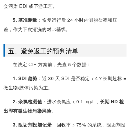
会污染 EDI 或下游工艺。
5. 基准测量
：恢复运行后 24 小时内测脱盐率和压
差，作为下次清洗的对比基线。
五、避免返工的预判清单
在决定 CIP 方案前，先查 5 个数据：
1. SDI 趋势
：近 30 天 SDI 是否稳定 < 4？长期超标 =
微生物/胶体污染为主。
2. 余氯检测值
：进水余氯应 < 0.1 mg/L，
长期 ND 检
出即有微生物污染风险
。
3. 阻垢剂投加记录
：回收率 > 75% 的系统，阻垢剂投