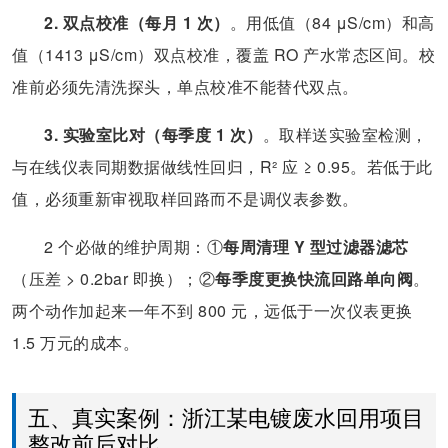
2. 双点校准（每月 1 次）
。用低值（84 μS/cm）和高
值（1413 μS/cm）双点校准，覆盖 RO 产水常态区间。校
准前必须先清洗探头，单点校准不能替代双点。
3. 实验室比对（每季度 1 次）
。取样送实验室检测，
与在线仪表同期数据做线性回归，R² 应 ≥ 0.95。若低于此
值，必须重新审视取样回路而不是调仪表参数。
2 个必做的维护周期：①
每周清理 Y 型过滤器滤芯
（压差 > 0.2bar 即换）；②
每季度更换快流回路单向阀
。
两个动作加起来一年不到 800 元，远低于一次仪表更换
1.5 万元的成本。
五、真实案例：浙江某电镀废水回用项目
整改前后对比