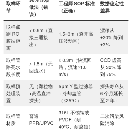
取样环
工程师 SOP 标准
数据稳定性
做法（错
节
（正确）
差异
误）
取样点
< 0.5m（直
漂移从
距 RO
1.5~3m（避开高
接三通接
±20% 降到
膜端距
压波动区）
出）
±3%
离
取样管
≤ 0.3m（快流回
COD 虚高
> 1.5m（无
路死水
路，流速≥1.0
从 30% 降
回流水）
段长度
m/s）
到 <5%
取样预
无（颗粒物
5μm Y 型过滤器
探头寿命从
处理装
+高温直冲
+ 冷却盘管
6 个月延长
置
探头）
（≤35℃）
至 2 年+
316L 不锈钢或
取样管
普通
二次污染风
PVDF（耐
材质
PPR/UPVC
险消除
40℃、耐腐蚀）