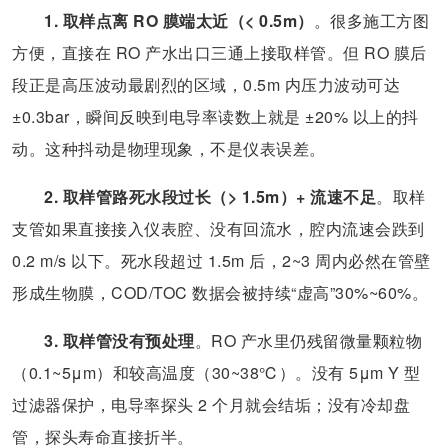
1. 取样点离 RO 膜端太近（< 0.5m）
。很多施工方图
方便，直接在 RO 产水出口三通上接取样管。但 RO 膜后
段正是高压波动最剧烈的区域，0.5m 内压力波动可达
±0.3bar，瞬间反映到电导率读数上就是 ±20% 以上的抖
动。这种抖动是物理现象，不是仪表误差。
2. 取样管路死水段过长（> 1.5m）+ 流速不足
。取样
支管如果直接接入仪表腔、没有回流水，腔内流速会跌到
0.2 m/s 以下。死水段超过 1.5m 后，2~3 周内必然在管壁
形成生物膜，COD/TOC 数据会被持续“虚高”30%~60%。
3. 取样管没有预处理
。RO 产水里仍残留微量颗粒物
（0.1~5μm）和较高温度（30~38℃）。没有 5μm Y 型
过滤器保护，电导率探头 2 个月就会结垢；没有冷却盘
管，探头寿命直接折半。