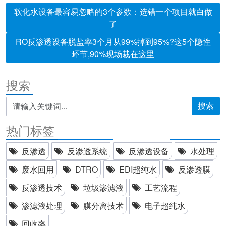
软化水设备最容易忽略的3个参数：选错一个项目就白做
了
RO反渗透设备脱盐率3个月从99%掉到95%?这5个隐性
环节,90%现场栽在这里
搜索
搜索
热门标签
反渗透
反渗透系统
反渗透设备
水处理
废水回用
DTRO
EDI超纯水
反渗透膜
反渗透技术
垃圾渗滤液
工艺流程
渗滤液处理
膜分离技术
电子超纯水
回收率