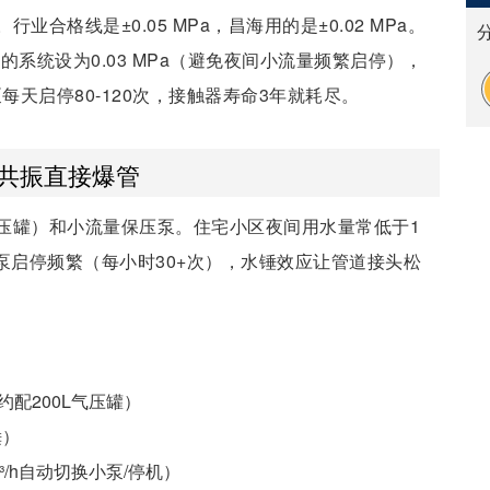
合格线是±0.05 MPa，昌海用的是±0.02 MPa。
系统设为0.03 MPa（避免夜间小流量频繁启停），
泵每天启停80-120次，接触器寿命3年就耗尽。
道共振直接爆管
压罐）和小流量保压泵。住宅小区夜间用水量常低于1
候主泵启停频繁（每小时30+次），水锤效应让管道接头松
区约配200L气压罐）
锤）
³/h自动切换小泵/停机）