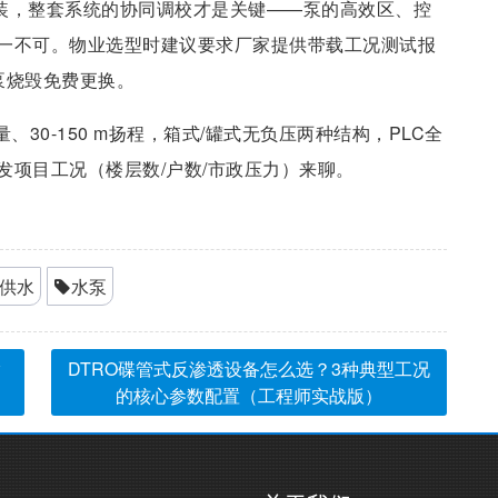
拼装，整套系统的协同调校才是关键——泵的高效区、控
一不可。物业选型时建议要求厂家提供带载工况测试报
泵烧毁免费更换。
流量、30-150 m扬程，箱式/罐式无负压两种结构，PLC全
发项目工况（楼层数/户数/市政压力）来聊。
供水
水泵
指
DTRO碟管式反渗透设备怎么选？3种典型工况
的核心参数配置（工程师实战版）