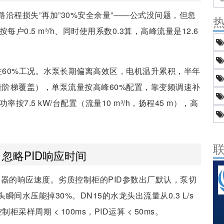
路沿程损失”再加”30%安全余量”——公式没问题，但忽
0.5 m³/h、同时使用系数0.3算，高峰流量是12.6
在60%工况。水泵长期偏离高效区，电机温升累积，半年
量阶梯覆盖），单泵流量按高峰60%配置，靠变频调速补
7.5 kW/台配置（流量10 m³/h，扬程45 m），高
忽略PID响应时间
控制器的响应速度。劣质控制柜的PID参数出厂默认，泵切
瞬间水压能掉30%。DN15的水龙头出流量从0.3 L/s
柜采样周期 < 100ms，PID运算 < 50ms。