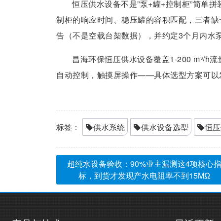
恒压供水设备不是”泵+罐+控制柜”简单
制柜的响应时间、稳压罐的容积匹配，三者缺
告（不是空载台架数据），并约定3个月内水
昌海环保恒压供水设备覆盖1-200 m³/h
自动控制，触摸屏操作——具体选型方案可以
标签：
供水系统
供水设备选型
恒压
超纯水设备验收：90%业主漏测这4项核心
标，到货才发现产水电阻率不到15MΩ