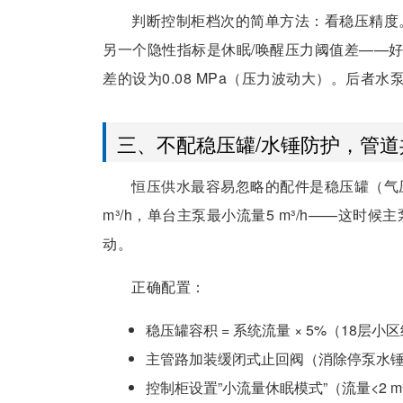
判断控制柜档次的简单方法：看稳压精度。行业
另一个隐性指标是休眠/唤醒压力阈值差——好的
差的设为0.08 MPa（压力波动大）。后者水
三、不配稳压罐/水锤防护，管
恒压供水最容易忽略的配件是稳压罐（气
m³/h，单台主泵最小流量5 m³/h——这时
动。
正确配置：
稳压罐容积 = 系统流量 × 5%（18层小
主管路加装缓闭式止回阀（消除停泵水
控制柜设置”小流量休眠模式”（流量<2 m