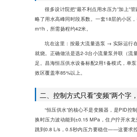
很多设计院把”最不利点用水压力”加上”管
略了用水高峰同时段系数。一套18层的小区，按每户
m³/h，所需扬程约42米。
坑在这里：按最大流量选泵 → 实际运行
就烧。正确做法是选2-3台小流量泵并联（流
足。昌海恒压供水设备标配2用1备模式，单泵功率按
效区覆盖率85%以上。
二、控制方式只看”变频”两个字，
“恒压供水”的核心不是变频器，是PID
换时压力波动能到±0.15 MPa，住户拧开水龙头
跳到0.8 L/s，0.5秒内压力要稳住——这要求控制