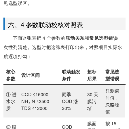
见选型误区。
六、4 参数联动校核对照表
下面这张表把 4 个参数的
联动关系
和
常见选型错误
一
次性列清楚。选型时把这张表打印出来，对照项目实际水
质逐项打勾：
核心
联动触发
超标
常见选
设计区间
参数
条件
后果
型错误
只测瞬
① 进
COD ≤15000 ·
雨季
30 天
时值，
水水
NH₃-N ≤2500 ·
COD 涨
膜污
忽略峰
质
TDS ≤12000
30%
堵
值
膜面
按 15
② 膜
COD