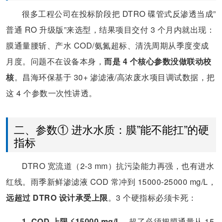
很多工程公司在投标阶段把 DTRO 碟管式反渗透当成”
普通 RO 升级版”来选型，结果项目交付 3 个月内就出现：
膜通量腰斩、产水 COD/氨氮超标、清洗周期从季度变成
月度。问题不在设备本身，
而是 4 个核心参数没做联动校
核
。昌海环保基于 30+ 渗滤液/高浓废水项目调试数据，把
这 4 个参数一次性讲透。
二、参数① 进水水质：膜”能不能扛”的硬
指标
DTRO 宽流道（2-3 mm）抗污染能力再强，也有进水
红线。雨季新鲜渗滤液 COD 常冲到 15000-25000 mg/L，
远超过 DTRO 设计承受上限
。3 个硬指标必须卡死：
1. COD 上限 ≤15000 mg/L
，超了必须把膜通量从 15