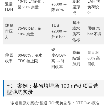
10-15 L/(m²·h)，
凝胶
LMH 满
通量
+5000 →
留 20% 余量
层形
负荷设
LMH
降 30%
成
计
超压
③ 操
TDS
75-90 bar，留
或水
照搬 75
作压
+2000 →
10% 余量
质不
bar 不调
力
升 8 bar
达标
硬
膜面
盲目追
④ 回
60-80%，浓水
度/SO₄²-
结垢
80% 高
收率
TDS 控上限
高 → 降
加剧
回收
回收率
七、案例：某省填埋场 100 m³/d 项目选
型避坑实录
该项目原方案按”普通 RO”思路选型：DTRO-2 标准