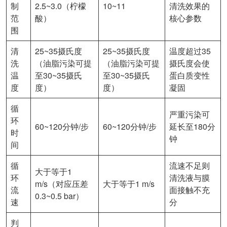
制
2.5~3.0（柠檬
10~11
清洗效果的
范
酸）
核心参数
围
清
25~35摄氏度
25~35摄氏度
温度超过35
洗
（油脂污染可提
（油脂污染可提
摄氏度会使
温
至30~35摄氏
至30~35摄氏
蛋白质变性
度
度）
度）
凝固
循
严重污染可
环
60~120分钟/步
60~120分钟/步
延长至180分
时
钟
间
循
流速不足则
大于等于1
环
清洗液与膜
m/s（对应压差
大于等于1 m/s
流
面接触不充
0.3~0.5 bar）
速
分
判