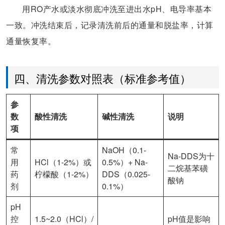
用RO产水或淡水彻底冲洗至进出水pH、电导率基本
一致。冲洗结束后，记录清洗前后的通量和脱盐率，计算
通量恢复率。
四、清洗参数对照表（标准参考值）
参
数
酸性清洗
碱性清洗
说明
项
常
NaOH（0.1-
Na-DDS为十
用
HCl（1-2%）或
0.5%）+ Na-
二烷基苯磺
药
柠檬酸（1-2%）
DDS（0.025-
酸钠
剂
0.1%）
pH
控
1.5~2.0（HCl）/
pH值是影响