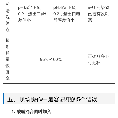
断
pH稳定正负
pH稳定正负
表明污染物
清
0.2，进出口pH
0.2，进出口电
已被有效剥
洗
差值小
导率差值小
离
终
点
预
期
通
正确顺序下
量
95%~100%
可达标
恢
复
率
五、现场操作中最容易犯的5个错误
1. 酸碱混合同时加入