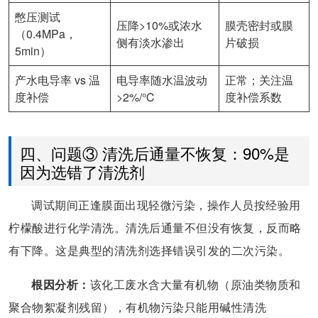
憋压测试
压降>10%或浓水
膜壳密封或膜
（0.4MPa，
侧有淡水渗出
片破损
5min）
产水电导率 vs 温
电导率随水温波动
正常；关注温
度补偿
>2%/℃
度补偿系数
四、问题③ 清洗后通量不恢复：90%是
因为选错了清洗剂
调试期间正逢膜面出现轻微污染，操作人员按经验用
柠檬酸进行化学清洗。清洗后通量不但没有恢复，反而略
有下降。这是典型的清洗剂选择错误引发的二次污染。
根因分析：
该化工废水含大量有机物（原油类物质和
聚合物絮凝剂残留），有机物污染只能用碱性清洗