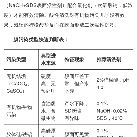
（NaOH+SDS表面活性剂）配合氧化剂（次氯酸钠，低浓
度）才能有效清除。酸性清洗对有机物污染几乎没有效
果，残留的柠檬酸盐反而在膜面形成二次黏性沉积。
膜污染类型快速判断表：
典型进
污染类型
特征现象
推荐清洗剂
水来源
无机结垢
硬度
段间压差正
2%柠檬酸，pH
（CaCO₃、
高、无
常，但产水
4.0
CaSO₄）
预处理
下降
含油废
产水下降，
0.1%
有机物/生物
水、含
SDI升高，
NaOH+0.02%
污染
微生物
有异味
SDS，40℃
高硅原
0.1%
胶体硅/铁铝
膜面可见黄