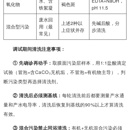
水、含
EDTA+NaOH，
氧化物
褐色斑
铁絮凝
pH 11.5
废水回
上述2种以
先碱后酸，分
混合型污染
用（最
上症状并存
步清洗
常见）
调试期间清洗注意事项：
① 先确诊再动手：
取膜面污染层样本，用1:1盐酸滴定
试验（冒泡=含CaCO₃无机垢，不冒泡=有机物主导），判
断污染类型再选择清洗剂。
② 清洗后必须测基线：
每轮清洗前后都要测量产水通
量和产水电导率，清洗后恢复到基线的90%以上才算清洗
有效。
③ 混合污染禁止同浴清洗：
有机+无机混合污染必须