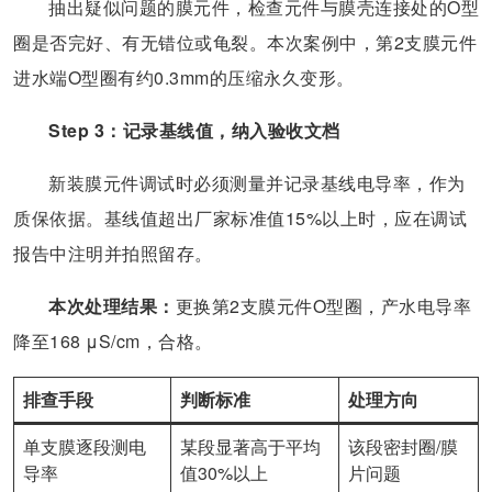
抽出疑似问题的膜元件，检查元件与膜壳连接处的O型
圈是否完好、有无错位或龟裂。本次案例中，第2支膜元件
进水端O型圈有约0.3mm的压缩永久变形。
Step 3：记录基线值，纳入验收文档
新装膜元件调试时必须测量并记录基线电导率，作为
质保依据。基线值超出厂家标准值15%以上时，应在调试
报告中注明并拍照留存。
本次处理结果：
更换第2支膜元件O型圈，产水电导率
降至168 μS/cm，合格。
排查手段
判断标准
处理方向
单支膜逐段测电
某段显著高于平均
该段密封圈/膜
导率
值30%以上
片问题