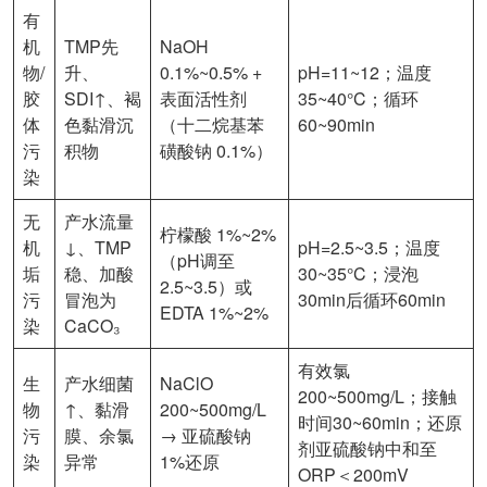
有
机
TMP先
NaOH
物/
升、
0.1%~0.5% +
pH=11~12；温度
胶
SDI↑、褐
表面活性剂
35~40°C；循环
体
色黏滑沉
（十二烷基苯
60~90min
污
积物
磺酸钠 0.1%）
染
无
产水流量
柠檬酸 1%~2%
机
↓、TMP
pH=2.5~3.5；温度
（pH调至
垢
稳、加酸
30~35°C；浸泡
2.5~3.5）或
污
冒泡为
30min后循环60min
EDTA 1%~2%
染
CaCO₃
有效氯
生
产水细菌
NaClO
200~500mg/L；接触
物
↑、黏滑
200~500mg/L
时间30~60min；还原
污
膜、余氯
→ 亚硫酸钠
剂亚硫酸钠中和至
染
异常
1%还原
ORP＜200mV