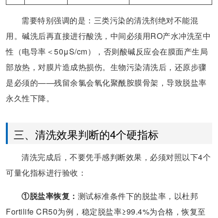
需要特别强调的是：三类污染的清洗剂绝对不能混
用。碱洗后再直接进行酸洗，中间必须用RO产水冲洗至中
性（电导率＜50μS/cm），否则酸碱反应会在膜面产生局
部放热，对膜片造成热损伤。生物污染清洗后，还原步骤
是必须的——残留余氯会氧化聚酰胺膜骨架，导致脱盐率
永久性下降。
三、清洗效果判断的4个硬指标
清洗完成后，不要凭手感判断效果，必须对照以下4个
可量化指标进行验收：
①脱盐率恢复：
测试标准条件下的脱盐率，以杜邦
Fortilife CR50为例，稳定脱盐率≥99.4%为合格，恢复至