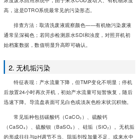
浓度废水回用系统中，由于来水COD波动大、有机物浓度
高，这是DTRO系统最常见的污染形态。
排查方法：取清洗废液观察颜色——有机物污染废液
通常呈深褐色；若同步检测原水SDI和浊度，对照开机初
始档案数据，数值明显升高即可确认。
2. 无机垢污染
特征表现：产水流量下降，但TMP变化不明显；停机
后放置24小时再次开机，初始产水流量可短暂恢复，随后
迅速下降。导流盘表面可见白色或淡灰色粉末状沉积物。
常见垢种包括碳酸钙（CaCO₃）、硫酸钙
（CaSO₄）、硫酸钡（BaSO₄）、硅垢（SiO₂）。无机垢
的形成往往与pH调节不当、阻垢剂投加量不足、或来水中