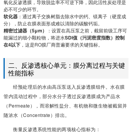
氧化反渗透膜，导致脱盐率不可逆下降，因此活性炭处理是
必不可少的环节。
软化器
：通过离子交换树脂去除水中的钙、镁离子（硬度成
分），防止在膜表面形成难以清除的碳酸钙垢。
精密过滤器（5μm）
：设置在高压泵之前，截留前级工序可
能漏过的细小颗粒物，将进水
SDI值（污泥密度指数）控制
在4以下
，这是RO膜厂商普遍要求的关键指标。
二、反渗透核心单元：膜分离过程与关键
性能指标
经预处理后的水由高压泵送入反渗透膜组件。水在膜
管内流动过程中，部分水分子透过反渗透膜成为产品水
（Permeate），而溶解性盐分、有机物和微生物被截留并
随浓水（Concentrate）排出。
衡量反渗透系统性能的两项核心指标为：