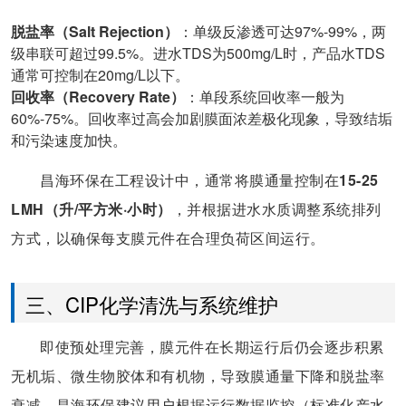
脱盐率（Salt Rejection）
：单级反渗透可达97%-99%，两
级串联可超过99.5%。进水TDS为500mg/L时，产品水TDS
通常可控制在20mg/L以下。
回收率（Recovery Rate）
：单段系统回收率一般为
60%-75%。回收率过高会加剧膜面浓差极化现象，导致结垢
和污染速度加快。
昌海环保在工程设计中，通常将膜通量控制在
15-25
LMH（升/平方米·小时）
，并根据进水水质调整系统排列
方式，以确保每支膜元件在合理负荷区间运行。
三、CIP化学清洗与系统维护
即使预处理完善，膜元件在长期运行后仍会逐步积累
无机垢、微生物胶体和有机物，导致膜通量下降和脱盐率
衰减。昌海环保建议用户根据运行数据监控（标准化产水