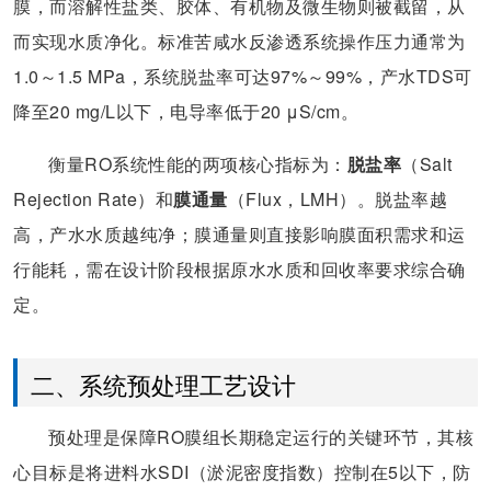
膜，而溶解性盐类、胶体、有机物及微生物则被截留，从
而实现水质净化。标准苦咸水反渗透系统操作压力通常为
1.0～1.5 MPa，系统脱盐率可达97%～99%，产水TDS可
降至20 mg/L以下，电导率低于20 μS/cm。
衡量RO系统性能的两项核心指标为：
脱盐率
（Salt
Rejection Rate）和
膜通量
（Flux，LMH）。脱盐率越
高，产水水质越纯净；膜通量则直接影响膜面积需求和运
行能耗，需在设计阶段根据原水水质和回收率要求综合确
定。
二、系统预处理工艺设计
预处理是保障RO膜组长期稳定运行的关键环节，其核
心目标是将进料水SDI（淤泥密度指数）控制在5以下，防