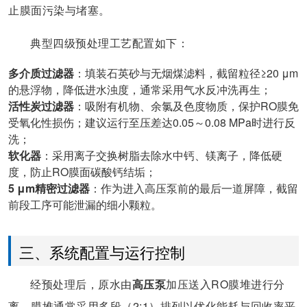
止膜面污染与堵塞。
典型四级预处理工艺配置如下：
多介质过滤器
：填装石英砂与无烟煤滤料，截留粒径≥20 μm
的悬浮物，降低进水浊度，通常采用气水反冲洗再生；
活性炭过滤器
：吸附有机物、余氯及色度物质，保护RO膜免
受氧化性损伤；建议运行至压差达0.05～0.08 MPa时进行反
洗；
软化器
：采用离子交换树脂去除水中钙、镁离子，降低硬
度，防止RO膜面碳酸钙结垢；
5 μm精密过滤器
：作为进入高压泵前的最后一道屏障，截留
前段工序可能泄漏的细小颗粒。
三、系统配置与运行控制
经预处理后，原水由
高压泵
加压送入RO膜堆进行分
离。膜堆通常采用多段（2:1）排列以优化能耗与回收率平