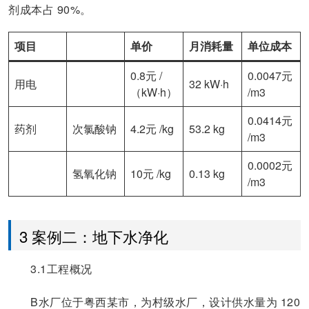
剂成本占 90%。
项目
单价
月消耗量
单位成本
0.8元 /
0.0047元
用电
32 kW·h
（kW·h）
/m3
0.0414元
药剂
次氯酸钠
4.2元 /kg
53.2 kg
/m3
0.0002元
氢氧化钠
10元 /kg
0.13 kg
/m3
3 案例二：地下水净化
3.1工程概况
B水厂位于粤西某市，为村级水厂，设计供水量为 120