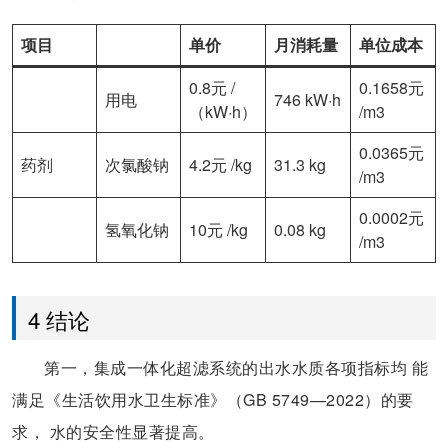
项目
单价
月消耗量
单位成本
0.8元 /
0.1658元
用电
746 kW·h
（kW·h）
/m3
0.0365元
药剂
次氯酸钠
4.2元 /kg
31.3 kg
/m3
0.0002元
氢氧化钠
10元 /kg
0.08 kg
/m3
4 结论
第一，集成一体化超滤系统的出水水质各项指标均 能
满足《生活饮用水卫生标准》（GB 5749—2022）的要
求， 水的安全性显著提高。