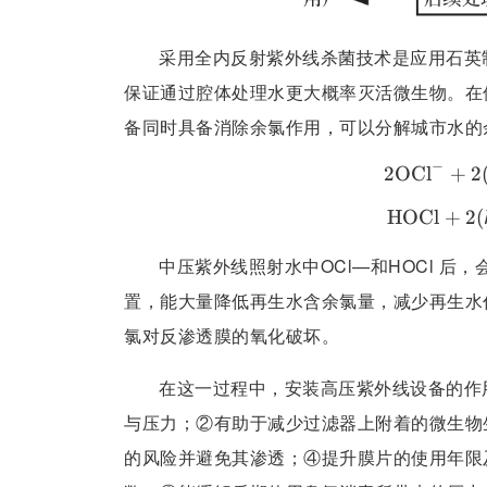
采用全内反射紫外线杀菌技术是应用石英
保证通过腔体处理水更大概率灭活微生物。在
备同时具备消除余氯作用，可以分解城市水的
−
2
OCl
+
2
HOCl
+
2
(
中压紫外线照射水中OCl—和HOCl 后
置，能大量降低再生水含余氯量，减少再生水
氯对反渗透膜的氧化破坏。
在这一过程中，安装高压紫外线设备的作
与压力；②有助于减少过滤器上附着的微生物
的风险并避免其渗透；④提升膜片的使用年限