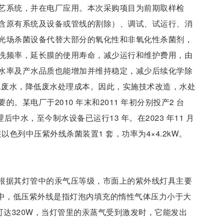
艺系统，并在电厂应用。本次采购项目为前期取样检
含原有系统及设备或管线的割除）、调试、试运行、消
光场杀菌设备代替大部分的氧化性和非氧化性杀菌剂，
洗频率，延长膜的使用寿命，减少运行和维护费用，由
水率及产水品质也能增加并维持稳定，减少后续化学除
盐水废水，降低废水处理成本。因此，实施技术改造，水处
某电厂于2010 年末和2011 年初分别投产2 台
后中水，至今制水设备已运行13 年。在2023 年11 月
以色列中压紫外线杀菌装置1 套，功率为4×4.2kW。
根据其灯管中的汞气压等级，市面上的紫外线灯具主要
其中，低压紫外线是指灯泡内填充的惰性气体压力小于大
率可达320W，当灯管里的汞蒸气受到激发时，它能发出