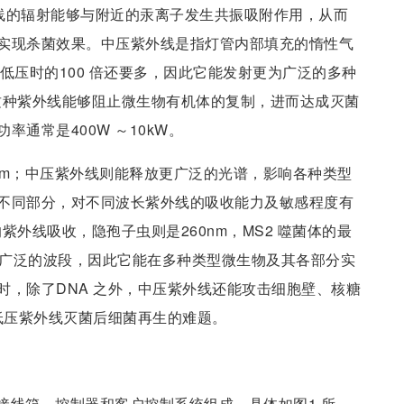
种紫外线的辐射能够与附近的汞离子发生共振吸附作用，从而
实现杀菌效果。中压紫外线是指灯管内部填充的惰性气
，比低压时的100 倍还要多，因此它能发射更为广泛的多种
段。这种紫外线能够阻止微生物有机体的复制，进而达成灭菌
通常是400W ～10kW。
7nm；中压紫外线则能释放更广泛的光谱，影响各种类型
不同部分，对不同波长紫外线的吸收能力及敏感程度有
紫外线吸收，隐孢子虫则是260nm，MS2 噬菌体的最
较广泛的波段，因此它能在多种类型微生物及其各部分实
时，除了DNA 之外，中压紫外线还能攻击细胞壁、核糖
低压紫外线灭菌后细菌再生的难题。
接线箱、控制器和客户控制系统组成，具体如图1 所