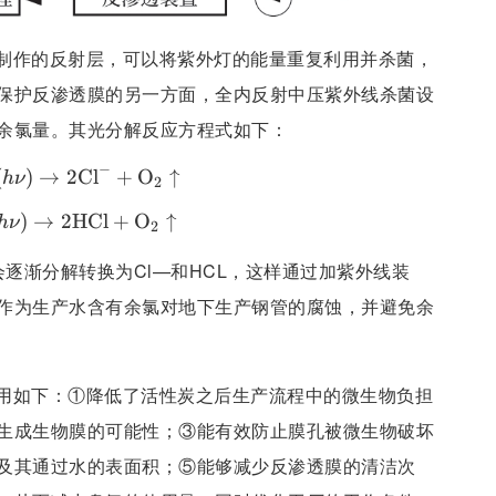
制作的反射层，可以将紫外灯的能量重复利用并杀菌，
保护反渗透膜的另一方面，全内反射中压紫外线杀菌设
余氯量。其光分解反应方程式如下：
−
(
)
2\text{OCl}^- + 2(h\nu) \rightarrow 2\text{Cl
→
2
Cl
+
O
↑
h
ν
2
)
→
\text{HOCl} + 2(h\nu) \rightarrow 2\text{HCl
2
HCl
+
O
↑
h
ν
2
，会逐渐分解转换为Cl—和HCL，这样通过加紫外线装
作为生产水含有余氯对地下生产钢管的腐蚀，并避免余
用如下：①降低了活性炭之后生产流程中的微生物负担
生成生物膜的可能性；③能有效防止膜孔被微生物破坏
及其通过水的表面积；⑤能够减少反渗透膜的清洁次