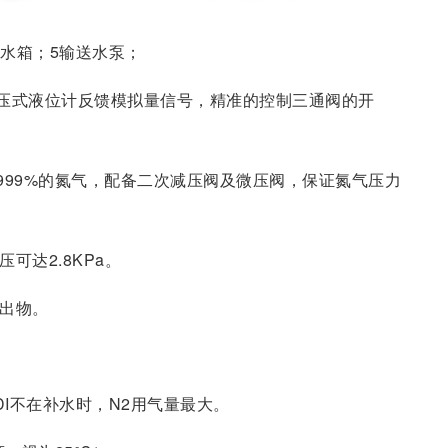
纯水箱；5输送水泵；
压式液位计反馈模拟量信号，精准的控制三通阀的开
.999%的氮气，配备二次减压阀及微压阀，保证氮气压力
可达2.8KPa。
析出物。
当EDI不在补水时，N2用气量最大。