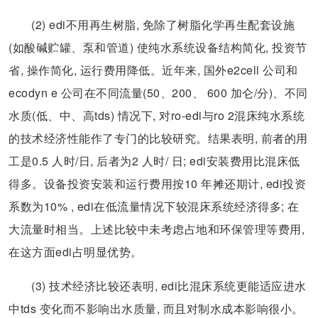
(2) edi不用再生树脂, 免除了树脂化学再生配套设施
(如酸碱贮罐、泵和管道) 使纯水系统设备结构简化, 投资节
省, 操作简化, 运行费用降低。近年来, 国外e2cell 公司和
ecodyn e 公司在不同流量(50、200、 600 加仑/分)、不同
水质(低、中、高tds) 情况下, 对ro-edi与ro 2混床纯水系统
的技术经济性能作了专门的比较研究。结果表明, 前者的用
工是0.5 人时/日, 后者为2 人时/ 日; edi安装费用比混床低
得多。设备投资安装和运行费用按10 年摊还期计, edi投资
系数为10% , edi在低流量情况下较混床系统经济得多; 在
大流量时相当。上述比较中未考虑占地和环保管理等费用,
在这方面edi占明显优势。
(3) 技术经济比较还表明, edi比混床系统更能适应进水
中tds 变化而不影响出水质量, 而且对制水成本影响很小。