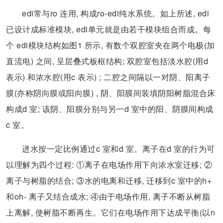
edi常与ro 连用, 构成ro-edi纯水系统。如上所述, edi
已设计成标准模块, edi单元就是由若干模块组合而成。每
个 edi模块结构如图1 所示, 有数个双腔室夹在两个电极(加
直流电) 之间, 呈层叠式板框结构; 双腔室包括淡水腔(用d
表示) 和浓水腔(用c 表示) ; 二腔之间隔以一对阴、阳离子
膜(亦称阴向膜或阳向膜) , 阴、阳膜间装填阴阳树脂混合床
构成d 室; 该阴、阳膜分别与另一d 室中的阳、阴膜间构成
c 室。
进水按一定比例通过c 室和d 室。离子在d 室的行为可
以理解为四个过程: ①离子在电场作用下向浓水室迁移; ②
离子与树脂的结合; ③水的电离和迁移, 迁移到c 室中的h+
和oh- 离子又结合成水; ④由于电场作用, 离子不断从树脂
上离解, 使树脂不断再生。它们在电场作用下达成平衡(以n