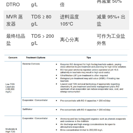
再减量 50%
DTRO
g/L
倍
MVR 蒸
TDS ≥ 80
进料温度
减量 95%+ 出
发器
g/L
105℃
盐
最终结晶
TDS > 200
可作为工业盐
离心分离
盐
g/L
外售