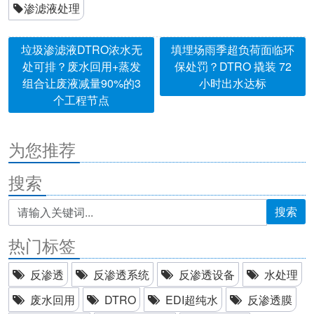
渗滤液处理
垃圾渗滤液DTRO浓水无
填埋场雨季超负荷面临环
处可排？废水回用+蒸发
保处罚？DTRO 撬装 72
组合让废液减量90%的3
小时出水达标
个工程节点
为您推荐
搜索
搜索
热门标签
反渗透
反渗透系统
反渗透设备
水处理
废水回用
DTRO
EDI超纯水
反渗透膜