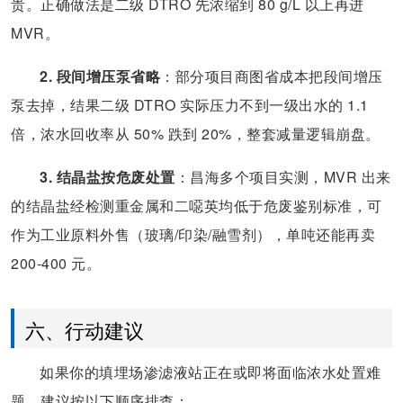
贵。正确做法是二级 DTRO 先浓缩到 80 g/L 以上再进
MVR。
2. 段间增压泵省略
：部分项目商图省成本把段间增压
泵去掉，结果二级 DTRO 实际压力不到一级出水的 1.1
倍，浓水回收率从 50% 跌到 20%，整套减量逻辑崩盘。
3. 结晶盐按危废处置
：昌海多个项目实测，MVR 出来
的结晶盐经检测重金属和二噁英均低于危废鉴别标准，可
作为工业原料外售（玻璃/印染/融雪剂），单吨还能再卖
200-400 元。
六、行动建议
如果你的填埋场渗滤液站正在或即将面临浓水处置难
题，建议按以下顺序排查：