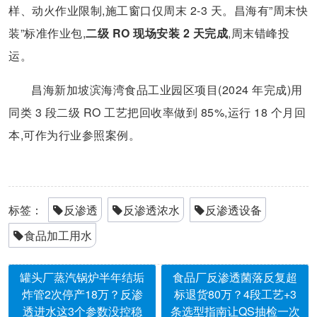
样、动火作业限制,施工窗口仅周末 2-3 天。昌海有”周末快
装”标准作业包,
二级 RO 现场安装 2 天完成
,周末错峰投
运。
昌海新加坡滨海湾食品工业园区项目(2024 年完成)用
同类 3 段二级 RO 工艺把回收率做到 85%,运行 18 个月回
本,可作为行业参照案例。
标签：
反渗透
反渗透浓水
反渗透设备
食品加工用水
罐头厂蒸汽锅炉半年结垢
食品厂反渗透菌落反复超
炸管2次停产18万？反渗
标退货80万？4段工艺+3
透进水这3个参数没控稳
条选型指南让QS抽检一次