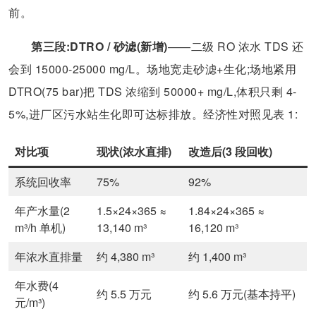
前。
第三段:DTRO / 砂滤(新增)
——二级 RO 浓水 TDS 还
会到 15000-25000 mg/L。场地宽走砂滤+生化;场地紧用
DTRO(75 bar)把 TDS 浓缩到 50000+ mg/L,体积只剩 4-
5%,进厂区污水站生化即可达标排放。经济性对照见表 1:
对比项
现状(浓水直排)
改造后(3 段回收)
系统回收率
75%
92%
年产水量(2
1.5×24×365 ≈
1.84×24×365 ≈
m³/h 单机)
13,140 m³
16,120 m³
年浓水直排量
约 4,380 m³
约 1,400 m³
年水费(4
约 5.5 万元
约 5.6 万元(基本持平)
元/m³)