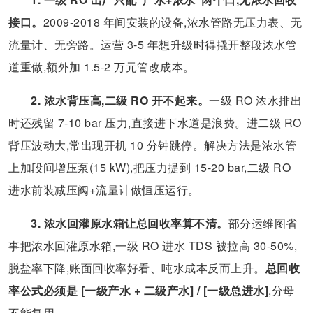
接口。
2009-2018 年间安装的设备,浓水管路无压力表、无
流量计、无旁路。运营 3-5 年想升级时得撬开整段浓水管
道重做,额外加 1.5-2 万元管改成本。
2. 浓水背压高,二级 RO 开不起来。
一级 RO 浓水排出
时还残留 7-10 bar 压力,直接进下水道是浪费。进二级 RO
背压波动大,常出现开机 10 分钟跳停。解决方法是浓水管
上加段间增压泵(15 kW),把压力提到 15-20 bar,二级 RO
进水前装减压阀+流量计做恒压运行。
3. 浓水回灌原水箱让总回收率算不清。
部分运维图省
事把浓水回灌原水箱,一级 RO 进水 TDS 被拉高 30-50%,
脱盐率下降,账面回收率好看、吨水成本反而上升。
总回收
率公式必须是 [一级产水 + 二级产水] / [一级总进水]
,分母
不能复用。