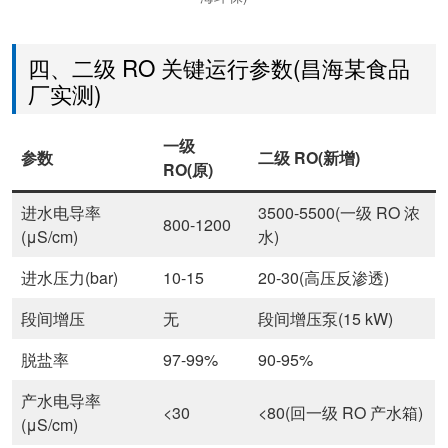
四、二级 RO 关键运行参数(昌海某食品
厂实测)
一级
参数
二级 RO(新增)
RO(原)
进水电导率
3500-5500(一级 RO 浓
800-1200
(μS/cm)
水)
进水压力(bar)
10-15
20-30(高压反渗透)
段间增压
无
段间增压泵(15 kW)
脱盐率
97-99%
90-95%
产水电导率
<30
<80(回一级 RO 产水箱)
(μS/cm)