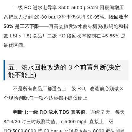
二级 RO 进水电导率 3500-5500 μS/cm,因段间增压
泵把压力提到 20-30 bar,脱盐率仍保持 90-95%。
段回收率
50% 是工艺下限
——再高会触发浓水侧结垢(碳酸钙饱和指
数 LSI > 1.8),食品厂二级 RO 段回收率控制在 45-55% 是
最优区间。
五、浓水回收改造的 3 个前置判断(决定
能不能上)
不是所有食品厂都适合上二级 RO。改造前必须做 3
个现场判断,任一项不达标都不建议硬上。
判断 1:一级 RO 浓水 TDS 真实值。
连续 7 天、每天
8/14/20 时三时段测均值。< 5000 mg/L 直接上二级
RO;5000-8000 选 20 bar + 段间增压泵;> 8000 必先测硬