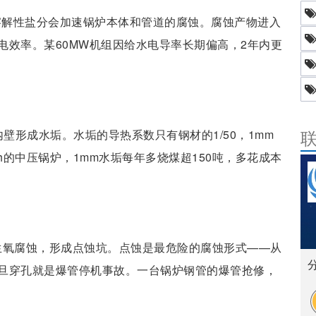
中的溶解性盐分会加速锅炉本体和管道的腐蚀。腐蚀产物进入
电效率。某60MW机组因给水电导率长期偏高，2年内更
锅炉内壁形成水垢。水垢的导热系数只有钢材的1/50，1mm
/h的中压锅炉，1mm水垢每年多烧煤超150吨，多花成本
壁发生氧腐蚀，形成点蚀坑。点蚀是最危险的腐蚀形式——从
旦穿孔就是爆管停机事故。一台锅炉钢管的爆管抢修，