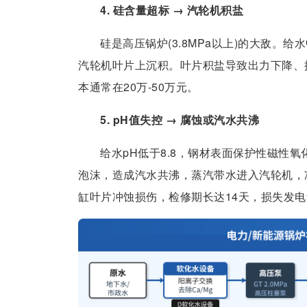
4. 硅含量超标 → 汽轮机积盐
硅是高压锅炉(3.8MPa以上)的大敌。给
汽轮机叶片上沉积。叶片积盐导致出力下降、
本通常在20万-50万元。
5. pH值失控 → 腐蚀或汽水共沸
给水pH低于8.8，钢材表面保护性磁性氧
泡沫，造成汽水共沸，蒸汽带水进入汽轮机，
缸叶片冲蚀损伤，检修期长达14天，损失发电量