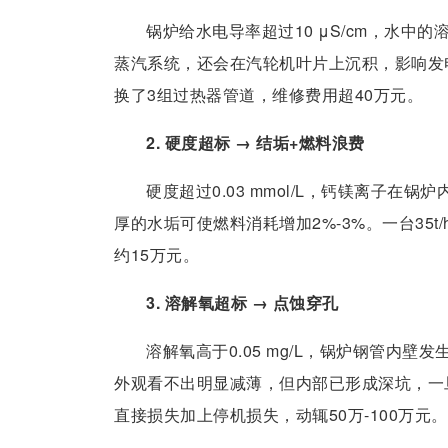
锅炉给水电导率超过10 μS/cm，水
蒸汽系统，还会在汽轮机叶片上沉积，影响发
换了3组过热器管道，维修费用超40万元。
2. 硬度超标 → 结垢+燃料浪费
硬度超过0.03 mmol/L，钙镁离子在
厚的水垢可使燃料消耗增加2%-3%。一台35t
约15万元。
3. 溶解氧超标 → 点蚀穿孔
溶解氧高于0.05 mg/L，锅炉钢管内
外观看不出明显减薄，但内部已形成深坑，一
直接损失加上停机损失，动辄50万-100万元。