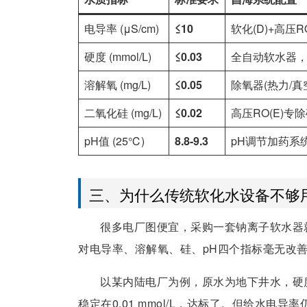
电导率 (μS/cm)
≤10
软化(D)+高压R
硬度 (mmol/L)
≤0.03
全自动软水器
溶解氧 (mg/L)
≤0.05
除氧器(热力/真
二氧化硅 (mg/L)
≤0.02
高压RO(E)专除
pH值 (25℃)
8.8-9.3
pH调节加药系
三、为什么传统软化水设备不够
很多电厂图便宜，采购一套钠离子软水器
对电导率、溶解氧、硅、pH四个指标毫无改
以某内陆电厂为例，原水为地下井水，硬度约
稳定在0.01 mmol/L，达标了。但给水电导率仍达1