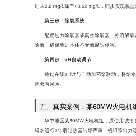
硅从0.8 mg/L降至≤0.02 mg/L，同步实
第三步：除氧系统
配置热力除氧器或真空除氧器，将溶解氧从0.3
除氧，确保锅炉本体不受氧腐蚀侵害。
第四步：pH自动调节
通过在线pH计与自动加药泵联动，将给水p
泡双向风险。
五、真实案例：某60MW火电机
华中地区某60MW火电机组，原使用城市自来
锅炉运行2年后过热器结垢严重，机组降出力运