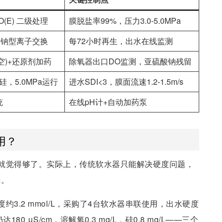
O(E) 二级处理
膜脱盐率99%，压力3.0-5.0MPa
，钠型离子交换
每72小时再生，出水在线监测
空)+还原剂加药
除氧器出口DO监测，亚硫酸钠残留
硅，5.0MPa运行
进水SDI<3，膜面流速1.2-1.5m/s
统
在线pH计+自动加药泵
用？
就觉得够了。实际上，传统软水器只能解决硬度问题，
善。
3.2 mmol/L，采购了4台软水器串联使用，出水硬度
80 μS/cm，溶解氧0.3 mg/L，硅0.8 mg/L——三个