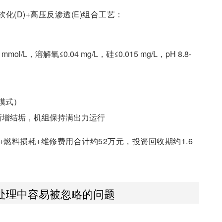
(D)+高压反渗透(E)组合工艺：
l/L，溶解氧≤0.04 mg/L，硅≤0.015 mg/L，pH 8.8-
模式）
新增结垢，机组保持满出力运行
燃料损耗+维修费用合计约52万元，投资回收期约1.6
处理中容易被忽略的问题