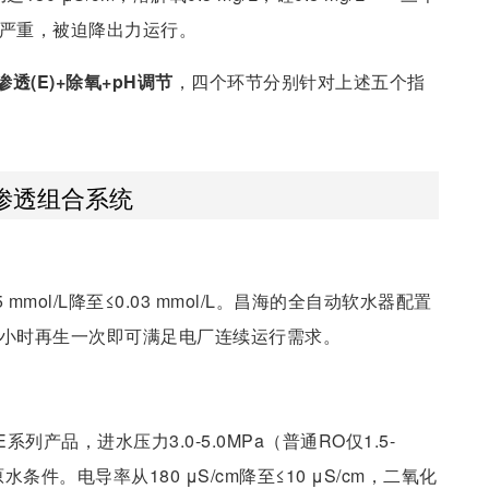
垢严重，被迫降出力运行。
渗透(E)+除氧+pH调节
，四个环节分别针对上述五个指
渗透组合系统
mol/L降至≤0.03 mmol/L。昌海的全自动软水器配置
2小时再生一次即可满足电厂连续运行需求。
产品，进水压力3.0-5.0MPa（普通RO仅1.5-
件。电导率从180 μS/cm降至≤10 μS/cm，二氧化