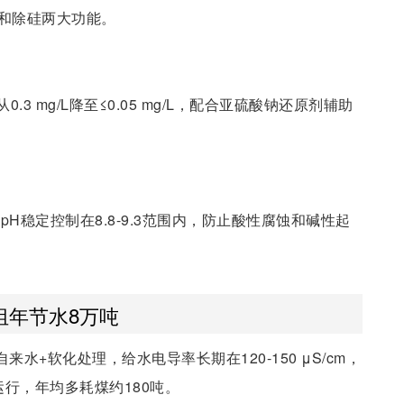
现脱盐和除硅两大功能。
 mg/L降至≤0.05 mg/L，配合亚硫酸钠还原剂辅助
H稳定控制在8.8-9.3范围内，防止酸性腐蚀和碱性起
组年节水8万吨
水+软化处理，给水电导率长期在120-150 μS/cm，
行，年均多耗煤约180吨。